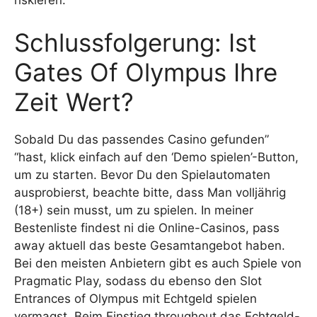
riskieren.
Schlussfolgerung: Ist
Gates Of Olympus Ihre
Zeit Wert?
Sobald Du das passendes Casino gefunden”
“hast, klick einfach auf den ‘Demo spielen’-Button,
um zu starten. Bevor Du den Spielautomaten
ausprobierst, beachte bitte, dass Man volljährig
(18+) sein musst, um zu spielen. In meiner
Bestenliste findest ni die Online-Casinos, pass
away aktuell das beste Gesamtangebot haben.
Bei den meisten Anbietern gibt es auch Spiele von
Pragmatic Play, sodass du ebenso den Slot
Entrances of Olympus mit Echtgeld spielen
vermagst. Beim Einstieg throughout das Echtgeld-