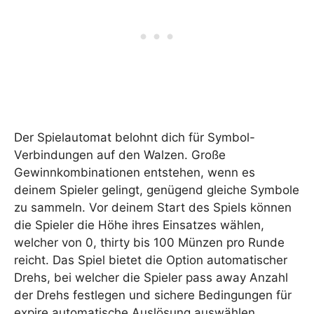
Der Spielautomat belohnt dich für Symbol-
Verbindungen auf den Walzen. Große
Gewinnkombinationen entstehen, wenn es
deinem Spieler gelingt, genügend gleiche Symbole
zu sammeln. Vor deinem Start des Spiels können
die Spieler die Höhe ihres Einsatzes wählen,
welcher von 0, thirty bis 100 Münzen pro Runde
reicht. Das Spiel bietet die Option automatischer
Drehs, bei welcher die Spieler pass away Anzahl
der Drehs festlegen und sichere Bedingungen für
expire automatische Auslösung auswählen