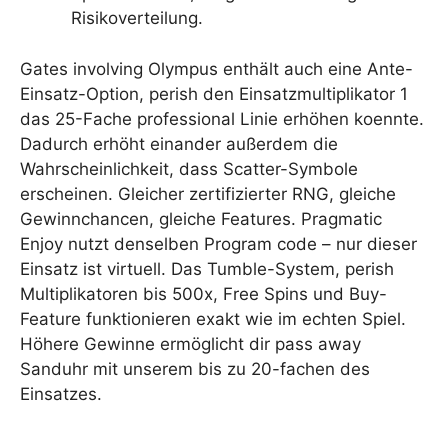
Risikoverteilung.
Gates involving Olympus enthält auch eine Ante-
Einsatz-Option, perish den Einsatzmultiplikator 1
das 25-Fache professional Linie erhöhen koennte.
Dadurch erhöht einander außerdem die
Wahrscheinlichkeit, dass Scatter-Symbole
erscheinen. Gleicher zertifizierter RNG, gleiche
Gewinnchancen, gleiche Features. Pragmatic
Enjoy nutzt denselben Program code – nur dieser
Einsatz ist virtuell. Das Tumble-System, perish
Multiplikatoren bis 500x, Free Spins und Buy-
Feature funktionieren exakt wie im echten Spiel.
Höhere Gewinne ermöglicht dir pass away
Sanduhr mit unserem bis zu 20-fachen des
Einsatzes.