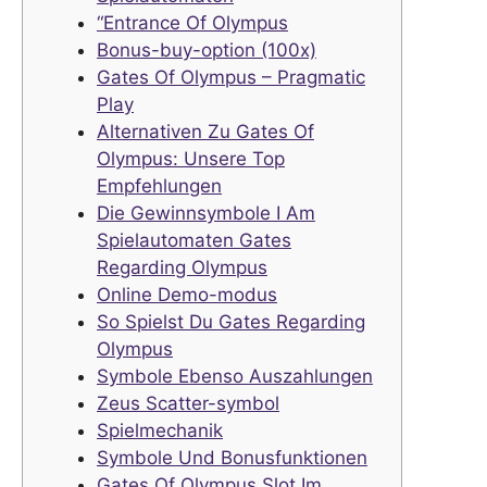
“Entrance Of Olympus
Bonus-buy-option (100x)
Gates Of Olympus – Pragmatic
Play
Alternativen Zu Gates Of
Olympus: Unsere Top
Empfehlungen
Die Gewinnsymbole I Am
Spielautomaten Gates
Regarding Olympus
Online Demo-modus
So Spielst Du Gates Regarding
Olympus
Symbole Ebenso Auszahlungen
Zeus Scatter-symbol
Spielmechanik
Symbole Und Bonusfunktionen
Gates Of Olympus Slot Im