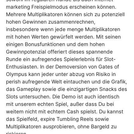
marketing Freispielmodus erscheinen können.
Mehrere Multiplikatoren können sich zu potenziell
hohen Gewinnen zusammenrechnen,
insbesondere wenn jede menge Multiplikatoren
mit hohen Werten gewürfelt werden. Mit seinen
einigen Bonusfunktionen und dem hohen
Gewinnpotenzial offeriert dieses spannende
Runde ein aufregendes Spielerlebnis für Slot-
Enthusiasten. In der Demoversion von Gates of
Olympus kann jeder unter abzug von Risiko in
perish aufregende Welt eintauchen und die Grafik,
das Gameplay sowie die einzigartigen Snacks des
Slots untersuchen. Die Demo ist auch identisch
mit unserem echten Spiel, außer dass Du bei
weitem nicht mit echtem Cash spielst. Du kannst
das Spielfeld, expire Tumbling Reels sowie
Multiplikatoren ausprobieren, ohne Bargeld zu