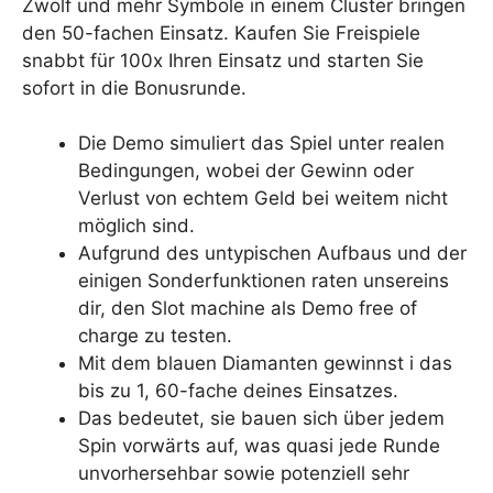
Zwölf und mehr Symbole in einem Cluster bringen
den 50-fachen Einsatz. Kaufen Sie Freispiele
snabbt für 100x Ihren Einsatz und starten Sie
sofort in die Bonusrunde.
Die Demo simuliert das Spiel unter realen
Bedingungen, wobei der Gewinn oder
Verlust von echtem Geld bei weitem nicht
möglich sind.
Aufgrund des untypischen Aufbaus und der
einigen Sonderfunktionen raten unsereins
dir, den Slot machine als Demo free of
charge zu testen.
Mit dem blauen Diamanten gewinnst i das
bis zu 1, 60-fache deines Einsatzes.
Das bedeutet, sie bauen sich über jedem
Spin vorwärts auf, was quasi jede Runde
unvorhersehbar sowie potenziell sehr