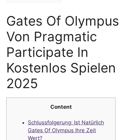
Gates Of Olympus
Von Pragmatic
Participate In
Kostenlos Spielen
2025
Content
Schlussfolgerung: Ist Natürlich
Gates Of Olympus Ihre Zeit
Wert?