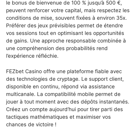
le bonus de bienvenue de 100 % jusqu’à 500 €,
peuvent renforcer votre capital, mais respectez les
conditions de mise, souvent fixées à environ 35x.
Préférer des jeux prévisibles permet de étendre
vos sessions tout en optimisant les opportunités
de gains. Une approche responsable combinée à
une compréhension des probabilités rend
l’expérience réfléchie.
FEZbet Casino offre une plateforme fiable avec
des technologies de cryptage. Le support client,
disponible en continu, répond via assistance
multicanale. La compatibilité mobile permet de
jouer à tout moment avec des dépôts instantanés.
Créez un compte aujourd’hui pour tirer parti des
tactiques mathématiques et maximiser vos
chances de victoire !