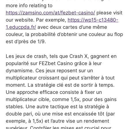
more info relating to
https://zamsino.com/at/fezbet-casino/
please visit
our website. Par exemple,
https://wp15-c13480-
1.educpda.fr/
avec deux cartes d’une même
couleur, la probabilité d’obtenir une couleur au flop
est d’près de 1/9.
Les jeux de crash, tels que Crash X, gagnent en
popularité sur FEZbet Casino grâce à leur
dynamisme. Ces jeux reposent sur un
multiplicateur croissant qui peut s’arrêter à tout
moment. La stratégie clé est de sortir à temps.
Une approche efficace consiste à fixer un
multiplicateur cible, comme 1,5x, pour des gains
stables. Une autre tactique est la stratégie à
double pari, où une mise est encaissée tôt (par
exemple, à 1,5x) et l’autre vise un rendement
supérieur. Contrôler les mises est crucial pour