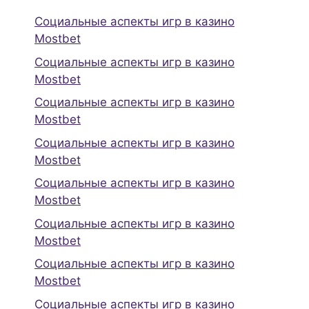
Социальные аспекты игр в казино
Mostbet
Социальные аспекты игр в казино
Mostbet
Социальные аспекты игр в казино
Mostbet
Социальные аспекты игр в казино
Mostbet
Социальные аспекты игр в казино
Mostbet
Социальные аспекты игр в казино
Mostbet
Социальные аспекты игр в казино
Mostbet
Социальные аспекты игр в казино