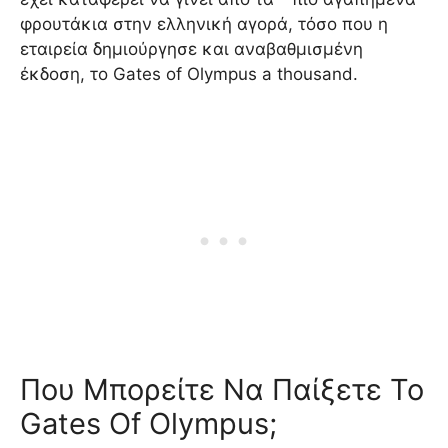
φρουτάκια στην ελληνική αγορά, τόσο που η
εταιρεία δημιούργησε και αναβαθμισμένη
έκδοση, το Gates of Olympus a thousand.
Που Μπορείτε Να Παίξετε Το
Gates Of Olympus;