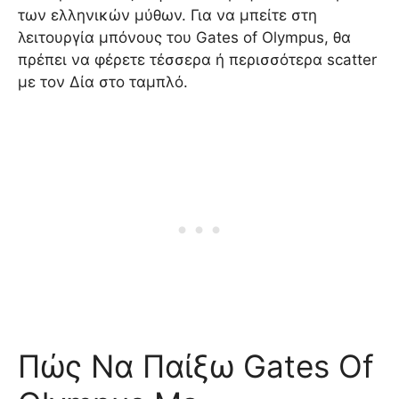
των ελληνικών μύθων. Για να μπείτε στη
λειτουργία μπόνους του Gates of Olympus, θα
πρέπει να φέρετε τέσσερα ή περισσότερα scatter
με τον Δία στο ταμπλό.
Πώς Να Παίξω Gates Of