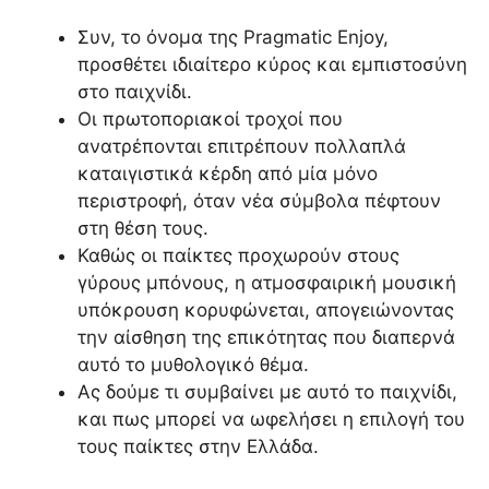
Συν, το όνομα της Pragmatic Enjoy,
προσθέτει ιδιαίτερο κύρος και εμπιστοσύνη
στο παιχνίδι.
Οι πρωτοποριακοί τροχοί που
ανατρέπονται επιτρέπουν πολλαπλά
καταιγιστικά κέρδη από μία μόνο
περιστροφή, όταν νέα σύμβολα πέφτουν
στη θέση τους.
Καθώς οι παίκτες προχωρούν στους
γύρους μπόνους, η ατμοσφαιρική μουσική
υπόκρουση κορυφώνεται, απογειώνοντας
την αίσθηση της επικότητας που διαπερνά
αυτό το μυθολογικό θέμα.
Ας δούμε τι συμβαίνει με αυτό το παιχνίδι,
και πως μπορεί να ωφελήσει η επιλογή του
τους παίκτες στην Ελλάδα.