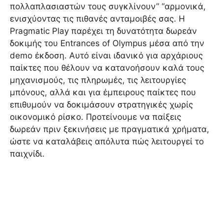
πολλαπλασιαστών τους συγκλίνουν” “αρμονικά,
ενισχύοντας τις πιθανές ανταμοιβές σας. Η
Pragmatic Play παρέχει τη δυνατότητα δωρεάν
δοκιμής του Entrances of Olympus μέσα από την
demo έκδοση. Αυτό είναι ιδανικό για αρχάριους
παίκτες που θέλουν να κατανοήσουν καλά τους
μηχανισμούς, τις πληρωμές, τις λειτουργίες
μπόνους, αλλά και για έμπειρους παίκτες που
επιθυμούν να δοκιμάσουν στρατηγικές χωρίς
οικονομικό ρίσκο. Προτείνουμε να παίξεις
δωρεάν πριν ξεκινήσεις με πραγματικά χρήματα,
ώστε να καταλάβεις απόλυτα πώς λειτουργεί το
παιχνίδι.