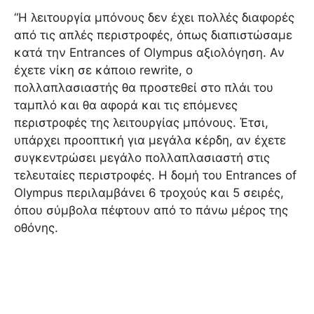
“Η λειτουργία μπόνους δεν έχει πολλές διαφορές
από τις απλές περιστροφές, όπως διαπιστώσαμε
κατά την Entrances of Olympus αξιολόγηση. Αν
έχετε νίκη σε κάποιο rewrite, ο
πολλαπλασιαστής θα προστεθεί στο πλάι του
ταμπλό και θα αφορά και τις επόμενες
περιστροφές της λειτουργίας μπόνους. Έτσι,
υπάρχει προοπτική για μεγάλα κέρδη, αν έχετε
συγκεντρώσει μεγάλο πολλαπλασιαστή στις
τελευταίες περιστροφές. Η δομή του Entrances of
Olympus περιλαμβάνει 6 τροχούς και 5 σειρές,
όπου σύμβολα πέφτουν από το πάνω μέρος της
οθόνης.