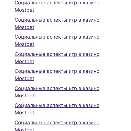
Социальные аспекты игр в казино
Mostbet
Социальные аспекты игр в казино
Mostbet
Социальные аспекты игр в казино
Mostbet
Социальные аспекты игр в казино
Mostbet
Социальные аспекты игр в казино
Mostbet
Социальные аспекты игр в казино
Mostbet
Социальные аспекты игр в казино
Mostbet
Социальные аспекты игр в казино
Mostbet