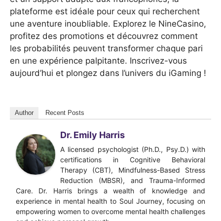
plateforme est idéale pour ceux qui recherchent
une aventure inoubliable. Explorez le NineCasino,
profitez des promotions et découvrez comment
les probabilités peuvent transformer chaque pari
en une expérience palpitante. Inscrivez-vous
aujourd’hui et plongez dans l’univers du iGaming !
Author
Recent Posts
Dr. Emily Harris
A licensed psychologist (Ph.D., Psy.D.) with
certifications in Cognitive Behavioral
Therapy (CBT), Mindfulness-Based Stress
Reduction (MBSR), and Trauma-Informed
Care. Dr. Harris brings a wealth of knowledge and
experience in mental health to Soul Journey, focusing on
empowering women to overcome mental health challenges