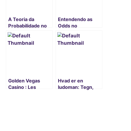
A Teoria da
Entendendo as
Probabilidade no
Odds no
Coração do
Goldbet.gg Casino:
Gigabet
Um Guia Completo
Golden Vegas
Hvad er en
Casino : Les
ludoman: Tegn,
probabilités au
årsager og
service de vos
behandling af
stratégies
ludomani