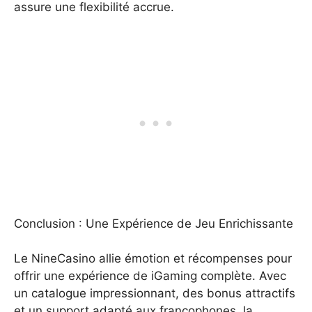
assure une flexibilité accrue.
Conclusion : Une Expérience de Jeu Enrichissante
Le NineCasino allie émotion et récompenses pour
offrir une expérience de iGaming complète. Avec
un catalogue impressionnant, des bonus attractifs
et un support adapté aux francophones, la