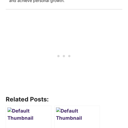
and achieve personal growth.
Related Posts: