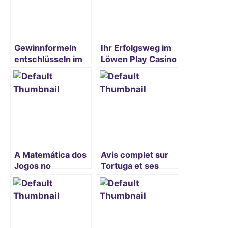
Gewinnformeln
Ihr Erfolgsweg im
entschlüsseln im
Löwen Play Casino
JackpotPiraten
Casino
A Matemática dos
Avis complet sur
Jogos no
Tortuga et ses
BacanaPlay Casino
bonus tortuga
74a85