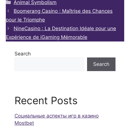
Categories
Animal Symbolism
Boomerang Casino : Maîtrise des Chances
pour le Triomphe
NineCasino : La Destination Idéale pour une
Expérience de iGaming Mémorable
Search
Search
Recent Posts
Социальные аспекты игр в казино
Mostbet