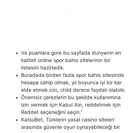
Ve puanlara gore bu sayfada dunyanin en
kaliteli online spor bahis sitelerinin bir
listesini hazirladik.
Buradada birden fazla spor bahis sitesinde
hesapa sahip olmak, yıl boyunca iyi bir kar
elde etmek icin, child derece faydalı olabilir.
Önemsiz çerezlerin bu şekilde kullanımına
izin vermek için Kabul Ain, reddetmek için
Reddet seçeneğini seçin.”
KatsuBet, Türklerin yasal casino siteleri
arasında güvenle oyun oynayabileceği bir