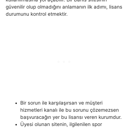
güvenilir olup olmadığını anlamanın ilk adımı, lisans
durumunu kontrol etmektir.
Bir sorun ile karşılaşırsan ve müşteri
hizmetleri kanalı ile bu sorunu çözemezsen
başvuracağın yer bu lisansı veren kurumdur.
Üyesi olunan sitenin, ilgilenilen spor