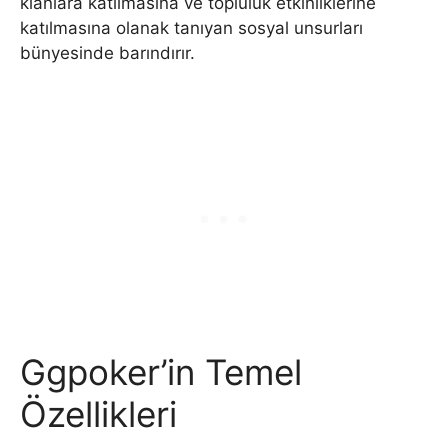
klanlara katılmasına ve topluluk etkinliklerine
katılmasına olanak tanıyan sosyal unsurları
bünyesinde barındırır.
Ggpoker’in Temel
Özellikleri