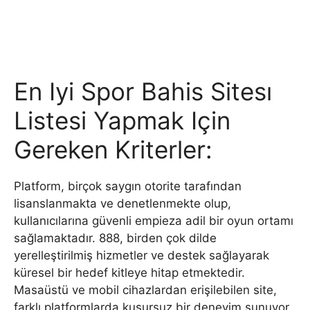
En Iyi Spor Bahis Sitesı
Listesi Yapmak Için
Gereken Kriterler:
Platform, birçok saygın otorite tarafından
lisanslanmakta ve denetlenmekte olup,
kullanıcılarına güvenli empieza adil bir oyun ortamı
sağlamaktadır. 888, birden çok dilde
yerelleştirilmiş hizmetler ve destek sağlayarak
küresel bir hedef kitleye hitap etmektedir.
Masaüstü ve mobil cihazlardan erişilebilen site,
farklı platformlarda kusursuz bir deneyim sunuyor.