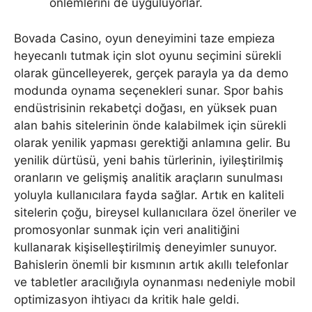
önlemlerini de uyguluyorlar.
Bovada Casino, oyun deneyimini taze empieza
heyecanlı tutmak için slot oyunu seçimini sürekli
olarak güncelleyerek, gerçek parayla ya da demo
modunda oynama seçenekleri sunar. Spor bahis
endüstrisinin rekabetçi doğası, en yüksek puan
alan bahis sitelerinin önde kalabilmek için sürekli
olarak yenilik yapması gerektiği anlamına gelir. Bu
yenilik dürtüsü, yeni bahis türlerinin, iyileştirilmiş
oranların ve gelişmiş analitik araçların sunulması
yoluyla kullanıcılara fayda sağlar. Artık en kaliteli
sitelerin çoğu, bireysel kullanıcılara özel öneriler ve
promosyonlar sunmak için veri analitiğini
kullanarak kişiselleştirilmiş deneyimler sunuyor.
Bahislerin önemli bir kısmının artık akıllı telefonlar
ve tabletler aracılığıyla oynanması nedeniyle mobil
optimizasyon ihtiyacı da kritik hale geldi.