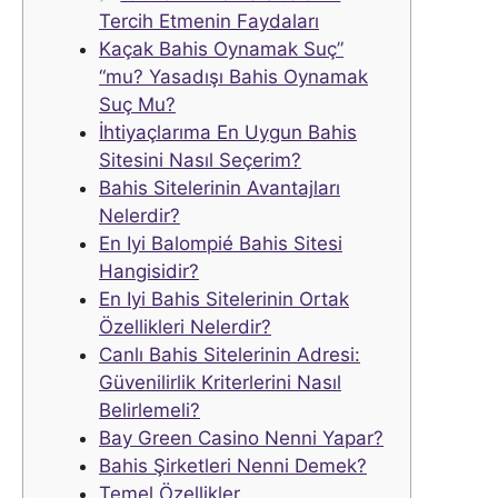
Tercih Etmenin Faydaları
Kaçak Bahis Oynamak Suç”
“mu? Yasadışı Bahis Oynamak
Suç Mu?
İhtiyaçlarıma En Uygun Bahis
Sitesini Nasıl Seçerim?
Bahis Sitelerinin Avantajları
Nelerdir?
En Iyi Balompié Bahis Sitesi
Hangisidir?
En Iyi Bahis Sitelerinin Ortak
Özellikleri Nelerdir?
Canlı Bahis Sitelerinin Adresi:
Güvenilirlik Kriterlerini Nasıl
Belirlemeli?
Bay Green Casino Nenni Yapar?
Bahis Şirketleri Nenni Demek?
Temel Özellikler