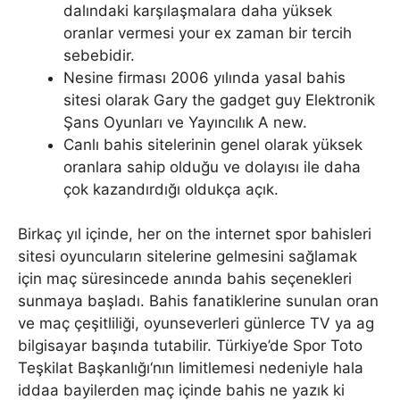
dalındaki karşılaşmalara daha yüksek
oranlar vermesi your ex zaman bir tercih
sebebidir.
Nesine firması 2006 yılında yasal bahis
sitesi olarak Gary the gadget guy Elektronik
Şans Oyunları ve Yayıncılık A new.
Canlı bahis sitelerinin genel olarak yüksek
oranlara sahip olduğu ve dolayısı ile daha
çok kazandırdığı oldukça açık.
Birkaç yıl içinde, her on the internet spor bahisleri
sitesi oyuncuların sitelerine gelmesini sağlamak
için maç süresincede anında bahis seçenekleri
sunmaya başladı. Bahis fanatiklerine sunulan oran
ve maç çeşitliliği, oyunseverleri günlerce TV ya ag
bilgisayar başında tutabilir. Türkiye’de Spor Toto
Teşkilat Başkanlığı‘nın limitlemesi nedeniyle hala
iddaa bayilerden maç içinde bahis ne yazık ki