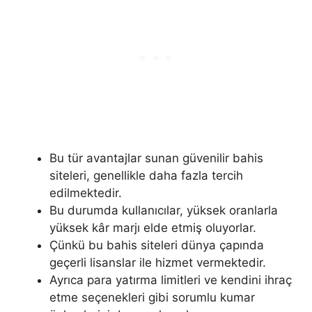
Bu tür avantajlar sunan güvenilir bahis
siteleri, genellikle daha fazla tercih
edilmektedir.
Bu durumda kullanıcılar, yüksek oranlarla
yüksek kâr marjı elde etmiş oluyorlar.
Çünkü bu bahis siteleri dünya çapında
geçerli lisanslar ile hizmet vermektedir.
Ayrıca para yatırma limitleri ve kendini ihraç
etme seçenekleri gibi sorumlu kumar