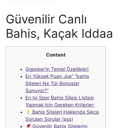
Güvenilir Canlı
Bahis, Kaçak Iddaa
Content
Ggpoker’in Temel Özellikleri
En Yüksek Puan Joe” “bahis
Siteleri Ne Tür Bonuslar
Sunuyor?”
En Iyi Spor Bahis Sitesı Listesi
Yapmak Için Gereken Kriterler:
Bahis Siteleri Hakkında Sıkça
Sorulan Sorular (sss)
Güvenilir Bahis Sitelerini