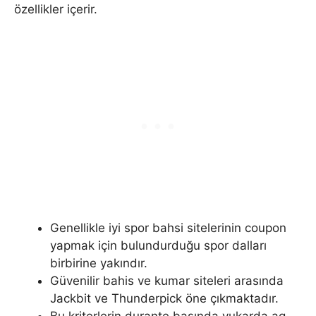
özellikler içerir.
Genellikle iyi spor bahsi sitelerinin coupon
yapmak için bulundurduğu spor dalları
birbirine yakındır.
Güvenilir bahis ve kumar siteleri arasında
Jackbit ve Thunderpick öne çıkmaktadır.