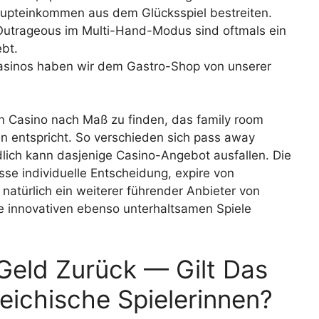
 Haupteinkommen aus dem Glücksspiel bestreiten.
Outrageous im Multi-Hand-Modus sind oftmals ein
ebt.
asinos haben wir dem Gastro-Shop von unserer
 ein Casino nach Maß zu finden, das family room
n entspricht. So verschieden sich pass away
dlich kann dasjenige Casino-Angebot ausfallen. Die
se individuelle Entscheidung, expire von
natürlich ein weiterer führender Anbieter von
e innovativen ebenso unterhaltsamen Spiele
 Geld Zurück — Gilt Das
eichische Spielerinnen?