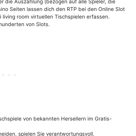
 die Auszahlung (bezogen auf alle Spieler, die
ino Seiten lassen dich den RTP bei den Online Slot
living room virtuellen Tischspielen erfassen.
hunderten von Slots.
schspiele von bekannten Hersellern im Gratis-
heiden, spielen Sie verantwortungsvoll.