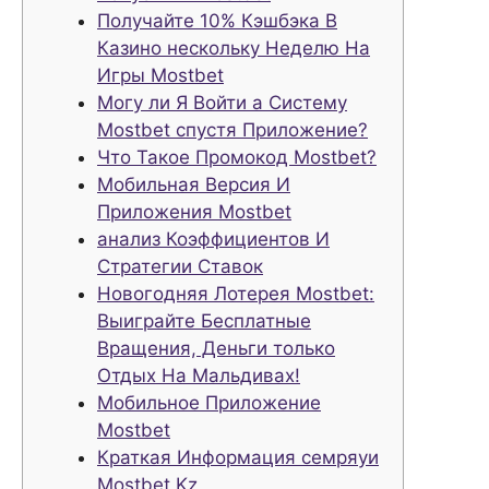
Получайте 10% Кэшбэка В
Казино нескольку Неделю На
Игры Mostbet
Могу ли Я Войти а Систему
Mostbet спустя Приложение?
Что Такое Промокод Mostbet?
Мобильная Версия И
Приложения Mostbet
анализ Коэффициентов И
Стратегии Ставок
Новогодняя Лотерея Mostbet:
Выиграйте Бесплатные
Вращения, Деньги только
Отдых На Мальдивах!
Мобильное Приложение
Mostbet
Краткая Информация семряуи
Mostbet Kz