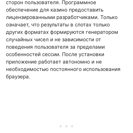
сторон пользователя. Программное
обеспечение для казино предоставить
лицензированными разработчиками. Только
означает, что результаты в слотах только
других форматах формируются генератором
случайных чисел и не зависимости от
поведения пользователя за пределами
особенностей сессии. После установки
приложение работает автономно и не
необходимостью постоянного использования
браузера.