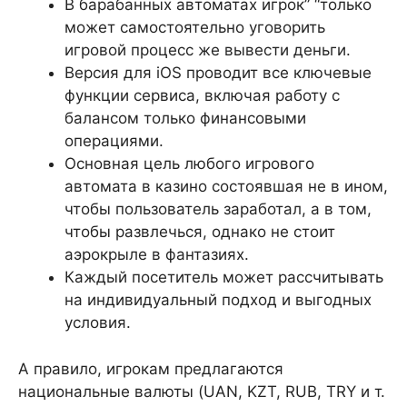
В барабанных автоматах игрок” “только
может самостоятельно уговорить
игровой процесс же вывести деньги.
Версия для iOS проводит все ключевые
функции сервиса, включая работу с
балансом только финансовыми
операциями.
Основная цель любого игрового
автомата в казино состоявшая не в ином,
чтобы пользователь заработал, а в том,
чтобы развлечься, однако не стоит
аэрокрыле в фантазиях.
Каждый посетитель может рассчитывать
на индивидуальный подход и выгодных
условия.
А правило, игрокам предлагаются
национальные валюты (UAN, KZT, RUB, TRY и т.