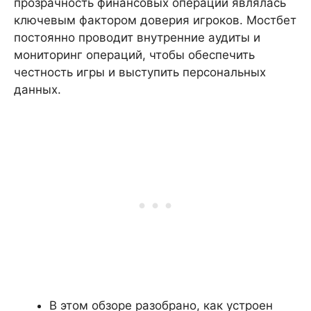
прозрачность финансовых операций являлась
ключевым фактором доверия игроков. Мостбет
постоянно проводит внутренние аудиты и
мониторинг операций, чтобы обеспечить
честность игры и выступить персональных
данных.
В этом обзоре разобрано, как устроен