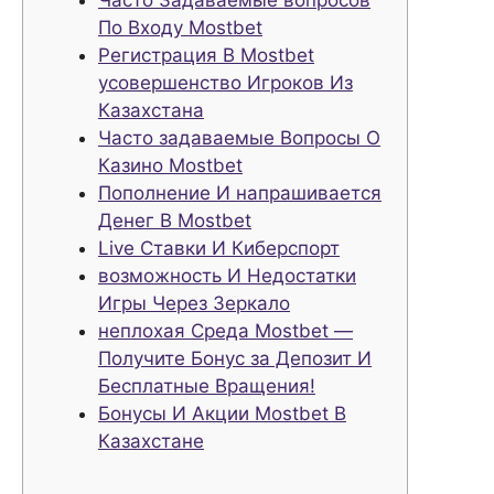
Часто Задаваемые вопросов
По Входу Mostbet
Регистрация В Mostbet
усовершенство Игроков Из
Казахстана
Часто задаваемые Вопросы О
Казино Mostbet
Пополнение И напрашивается
Денег В Mostbet
Live Ставки И Киберспорт
возможность И Недостатки
Игры Через Зеркало
неплохая Среда Mostbet —
Получите Бонус за Депозит И
Бесплатные Вращения!
Бонусы И Акции Mostbet В
Казахстане