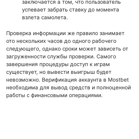
заключается а том, что пользователь
успевает забрать ставку до момента
взлета самолета.
Проверка информации же правило занимает
ото нескольких часов до одного рабочего
следующего, однако сроки может зависеть от
загруженности службы проверки. Самого
завершения процедуры доступ к играм
существует, но вывести выигрыш будет
невозможно. Верификация аккаунта в Mostbet
необходима для вывод средств и полноценной
работы с финансовыми операциями.