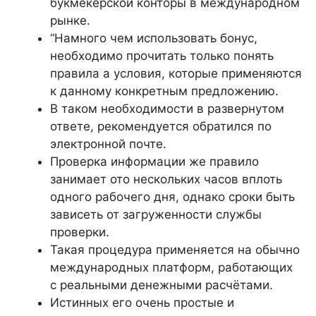
букмекерской конторы в международном
рынке.
“Намного чем использовать бонус,
необходимо прочитать только понять
правила а условия, которые применяются
к данному конкретным предложению.
В таком необходимости в развернутом
ответе, рекомендуется обратился по
электронной почте.
Проверка информации же правило
занимает ото нескольких часов вплоть
одного рабочего дня, однако сроки быть
зависеть от загруженности службы
проверки.
Такая процедура применяется на обычно
международных платформ, работающих
с реальными денежными расчётами.
Истинных его очень простые и