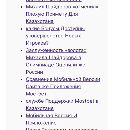
Михаил Шайдоров «отменил»
Плохую Примету Для
Казахстана
какие Бонусы Доступны
усовершенство Новых
Игроков?
Заслуженность «золота»
Михаила Шайдорова в
Олимпиаде Оценили же
России
Сравнение Мобильной Версии
Сайта же Приложения
Мостбет
службе Поддержки Mostbet а
Казахстане
Мобильная Версия И
Приложение