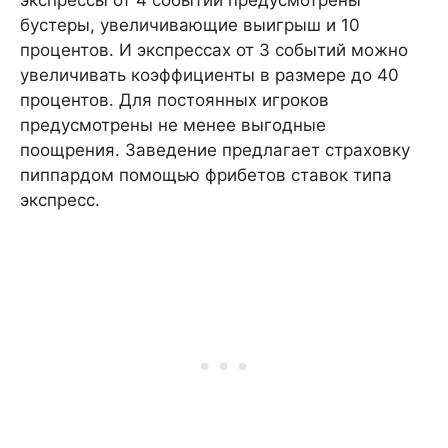
бустеры, увеличивающие выигрыш и 10
процентов. И экспрессах от 3 событий можно
увеличивать коэффициенты в размере до 40
процентов. Для постоянных игроков
предусмотрены не менее выгодные
поощрения. Заведение предлагает страховку
пиппардом помощью фрибетов ставок типа
экспресс.