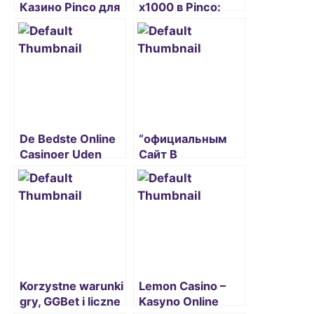
Казино Pinco для
х1000 в Pinco:
хайроллеров: что
проверяем миф,
нужно знать
делимся опытом
De Bedste Online
“официальным
Casinoer Uden
Сайт В
Mitid I 2025
Казахстане:
Ставки На Спорт
И Казино Онлайн
Korzystne warunki
Lemon Casino –
gry, GGBet i liczne
Kasyno Online