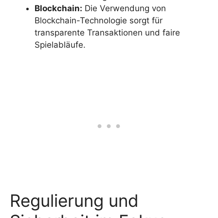
Blockchain:
Die Verwendung von
Blockchain-Technologie sorgt für
transparente Transaktionen und faire
Spielabläufe.
Regulierung und