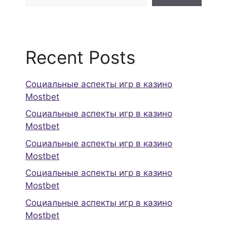
Recent Posts
Социальные аспекты игр в казино
Mostbet
Социальные аспекты игр в казино
Mostbet
Социальные аспекты игр в казино
Mostbet
Социальные аспекты игр в казино
Mostbet
Социальные аспекты игр в казино
Mostbet