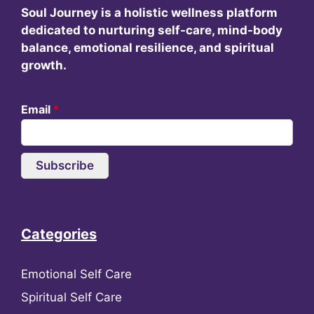
Soul Journey is a holistic wellness platform
dedicated to nurturing self-care, mind-body
balance, emotional resilience, and spiritual
growth.
Email
*
Subscribe
Categories
Emotional Self Care
Spiritual Self Care