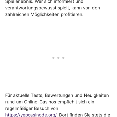
Spielerlebnis. Wer sich informiert und
verantwortungsbewusst spielt, kann von den
zahlreichen Möglichkeiten profitieren.
Für aktuelle Tests, Bewertungen und Neuigkeiten
rund um Online-Casinos empfiehlt sich ein
regelmäßiger Besuch von
https://yepcasinode.org/
. Dort finden Sie stets die