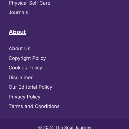
Physical Self Care
Journals
About
About Us
Copyright Policy
Cookies Policy
Disclaimer
Our Editorial Policy
Privacy Policy
Terms and Conditions
© 2024 The Soul Journey