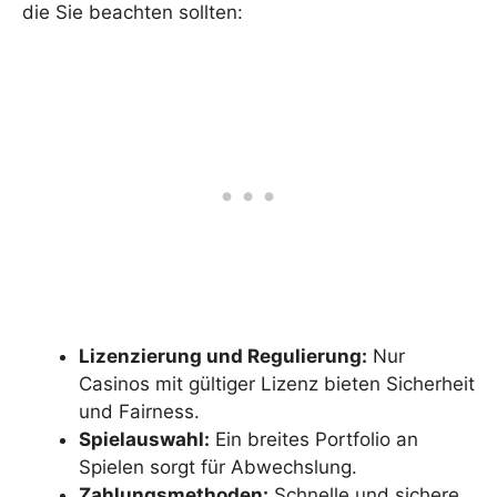
die Sie beachten sollten:
Lizenzierung und Regulierung:
Nur
Casinos mit gültiger Lizenz bieten Sicherheit
und Fairness.
Spielauswahl:
Ein breites Portfolio an
Spielen sorgt für Abwechslung.
Zahlungsmethoden:
Schnelle und sichere