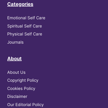
Categories
Emotional Self Care
Spiritual Self Care
Physical Self Care
Journals
About
About Us
Copyright Policy
Cookies Policy
Disclaimer
Our Editorial Policy