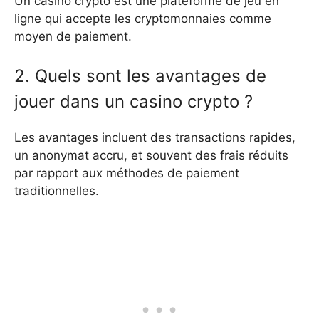
Un casino crypto est une plateforme de jeu en
ligne qui accepte les cryptomonnaies comme
moyen de paiement.
2. Quels sont les avantages de
jouer dans un casino crypto ?
Les avantages incluent des transactions rapides,
un anonymat accru, et souvent des frais réduits
par rapport aux méthodes de paiement
traditionnelles.