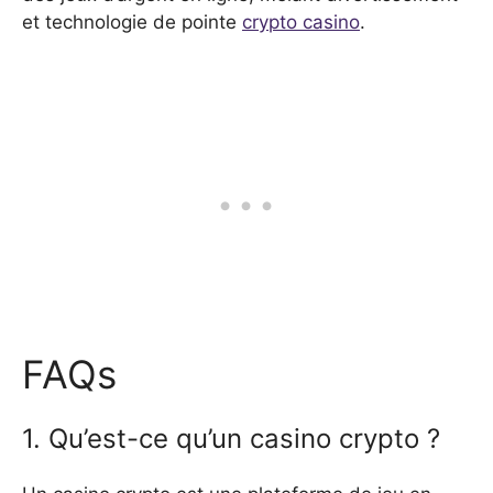
et technologie de pointe
crypto casino
.
FAQs
1. Qu’est-ce qu’un casino crypto ?