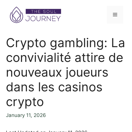
Skip
to
Menu
content
Crypto gambling: La
convivialité attire de
nouveaux joueurs
dans les casinos
crypto
January 11, 2026