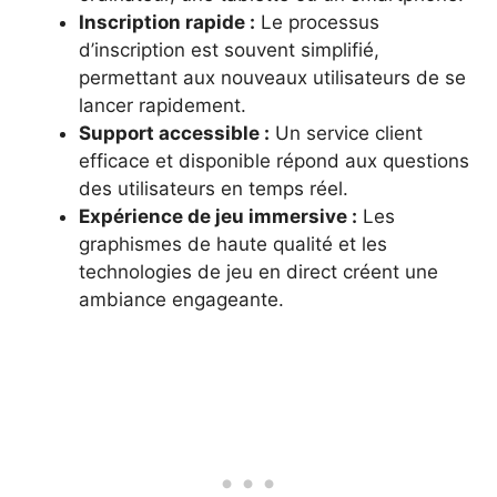
Inscription rapide :
Le processus
d’inscription est souvent simplifié,
permettant aux nouveaux utilisateurs de se
lancer rapidement.
Support accessible :
Un service client
efficace et disponible répond aux questions
des utilisateurs en temps réel.
Expérience de jeu immersive :
Les
graphismes de haute qualité et les
technologies de jeu en direct créent une
ambiance engageante.