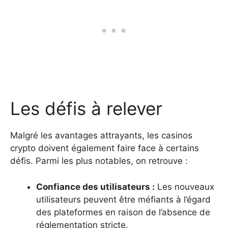
Les défis à relever
Malgré les avantages attrayants, les casinos
crypto doivent également faire face à certains
défis. Parmi les plus notables, on retrouve :
Confiance des utilisateurs :
Les nouveaux
utilisateurs peuvent être méfiants à l’égard
des plateformes en raison de l’absence de
réglementation stricte.