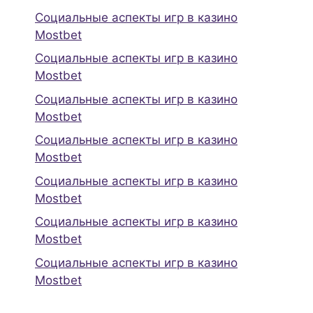
Социальные аспекты игр в казино
Mostbet
Социальные аспекты игр в казино
Mostbet
Социальные аспекты игр в казино
Mostbet
Социальные аспекты игр в казино
Mostbet
Социальные аспекты игр в казино
Mostbet
Социальные аспекты игр в казино
Mostbet
Социальные аспекты игр в казино
Mostbet