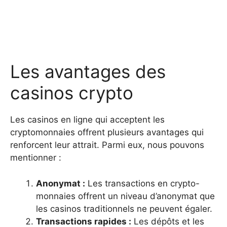
Les avantages des
casinos crypto
Les casinos en ligne qui acceptent les
cryptomonnaies offrent plusieurs avantages qui
renforcent leur attrait. Parmi eux, nous pouvons
mentionner :
Anonymat :
Les transactions en crypto-
monnaies offrent un niveau d’anonymat que
les casinos traditionnels ne peuvent égaler.
Transactions rapides :
Les dépôts et les