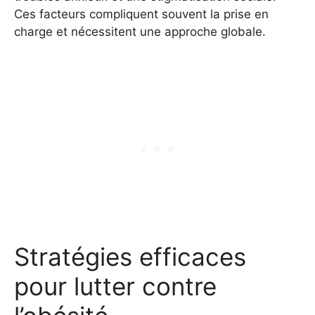
Ces facteurs compliquent souvent la prise en
charge et nécessitent une approche globale.
Stratégies efficaces
pour lutter contre