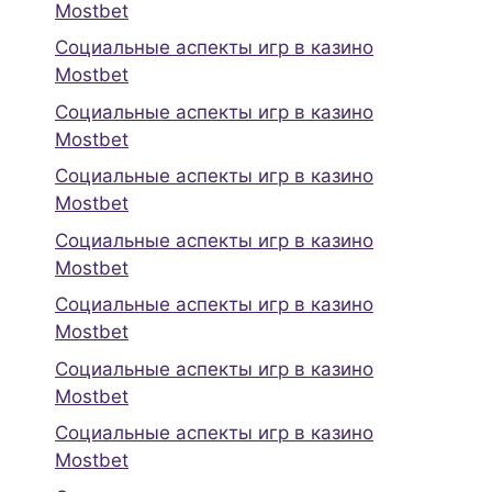
Mostbet
Социальные аспекты игр в казино
Mostbet
Социальные аспекты игр в казино
Mostbet
Социальные аспекты игр в казино
Mostbet
Социальные аспекты игр в казино
Mostbet
Социальные аспекты игр в казино
Mostbet
Социальные аспекты игр в казино
Mostbet
Социальные аспекты игр в казино
Mostbet