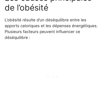
de l’obésité
L’obésité résulte d’un déséquilibre entre les
apports caloriques et les dépenses énergétiques.
Plusieurs facteurs peuvent influencer ce
déséquilibre :