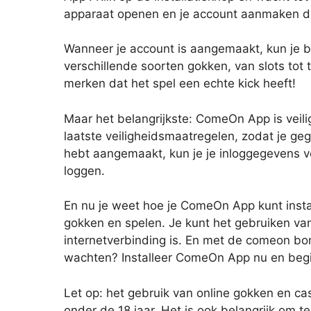
apparaat openen en je account aanmaken do
Wanneer je account is aangemaakt, kun je b
verschillende soorten gokken, van slots tot 
merken dat het spel een echte kick heeft!
Maar het belangrijkste: ComeOn App is veili
laatste veiligheidsmaatregelen, zodat je geg
hebt aangemaakt, kun je je inloggegevens vei
loggen.
En nu je weet hoe je ComeOn App kunt instal
gokken en spelen. Je kunt het gebruiken vana
internetverbinding is. En met de comeon bon
wachten? Installeer ComeOn App nu en begi
Let op: het gebruik van online gokken en ca
onder de 18 jaar. Het is ook belangrijk om t