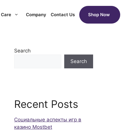
f Care
Company
Contact Us
Shop Now
Search
Search
Recent Posts
Социальные аспекты игр в
казино Mostbet