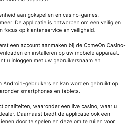
nheid aan gokspellen en casino-games,
 meer. De applicatie is ontworpen om een veilig en
 focus op klantenservice en veiligheid.
erst een account aanmaken bij de ComeOn Casino-
ownloaden en installeren op uw mobiele apparaat.
kunt u inloggen met uw gebruikersnaam en
 Android-gebruikers en kan worden gebruikt op
aronder smartphones en tablets.
ctionaliteiten, waaronder een live casino, waar u
dealer. Daarnaast biedt de applicatie ook een
ienen door te spelen en deze om te ruilen voor