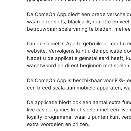
De ComeOn App biedt een brede verscheide
waaronder slots, blackjack, roulette en veel
betrouwbaar spelervaring te bieden, met een
Om de ComeOn App te gebruiken, moet u e
website. Vervolgens kunt u de applicatie d
Nadat u de applicatie geïnstalleerd heeft, 
wachtwoord en direct beginnen met spelen.
De ComeOn App is beschikbaar voor iOS- en
een breed scala aan mobiele apparaten, wa
De applicatie biedt ook een aantal extra fun
live casino-games kunt spelen met een live 
loyalty-programma, waar u punten kunt verd
extra voordelen en prijzen.