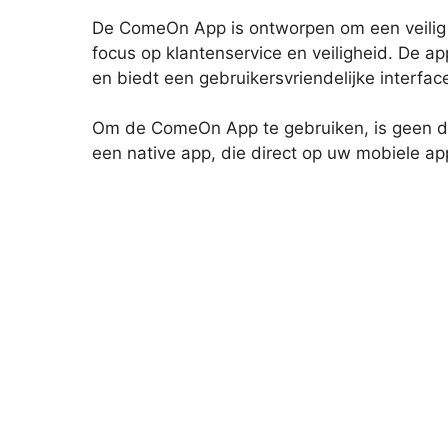
De ComeOn App is ontworpen om een veilig 
focus op klantenservice en veiligheid. De ap
en biedt een gebruikersvriendelijke interfa
Om de ComeOn App te gebruiken, is geen do
een native app, die direct op uw mobiele ap