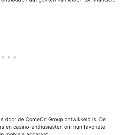
ie door de ComeOn Group ontwikkeld is. De
ers en casino-enthusiasten om hun favoriete
un mobiele apparaat.