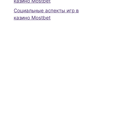
казино Mostbet
Социальные аспекты игр в
казино Mostbet