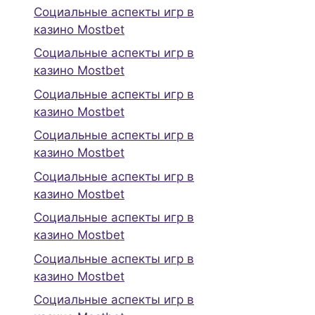
Социальные аспекты игр в
казино Mostbet
Социальные аспекты игр в
казино Mostbet
Социальные аспекты игр в
казино Mostbet
Социальные аспекты игр в
казино Mostbet
Социальные аспекты игр в
казино Mostbet
Социальные аспекты игр в
казино Mostbet
Социальные аспекты игр в
казино Mostbet
Социальные аспекты игр в