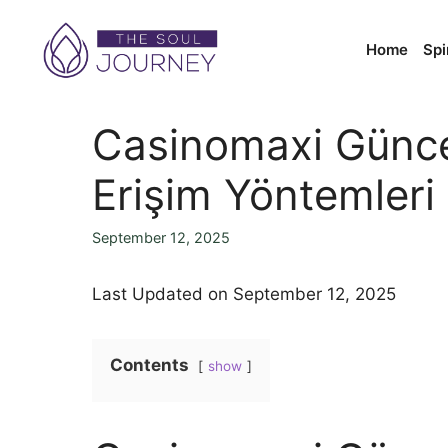
Skip
to
Home
Spi
content
Casinomaxi Güncel
Erişim Yöntemleri 
September 12, 2025
Last Updated on September 12, 2025
Contents
show