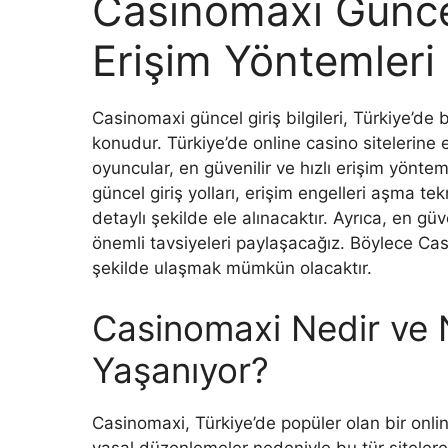
Casinomaxi Güncel
Erişim Yöntemleri 
Casinomaxi güncel giriş bilgileri, Türkiye’de
konudur. Türkiye’de online casino sitelerin
oyuncular, en güvenilir ve hızlı erişim yönte
güncel giriş yolları, erişim engelleri aşma tek
detaylı şekilde ele alınacaktır. Ayrıca, en güv
önemli tavsiyeleri paylaşacağız. Böylece Ca
şekilde ulaşmak mümkün olacaktır.
Casinomaxi Nedir ve 
Yaşanıyor?
Casinomaxi, Türkiye’de popüler olan bir onlin
yasal düzenlemeler nedeniyle bu tür sitele