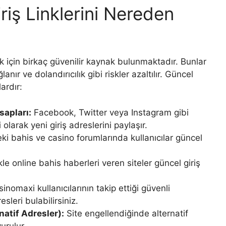
iş Linklerini Nereden
k için birkaç güvenilir kaynak bulunmaktadır. Bunlar
ır ve dolandırıcılık gibi riskler azaltılır. Güncel
lardır:
apları:
Facebook, Twitter veya Instagram gibi
olarak yeni giriş adreslerini paylaşır.
ki bahis ve casino forumlarında kullanıcılar güncel
kle online bahis haberleri veren siteler güncel giriş
inomaxi kullanıcılarının takip ettiği güvenli
leri bulabilirsiniz.
atif Adresler):
Site engellendiğinde alternatif
urulur.