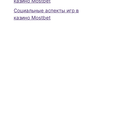
казино Mostbet
Социальные аспекты игр в
казино Mostbet