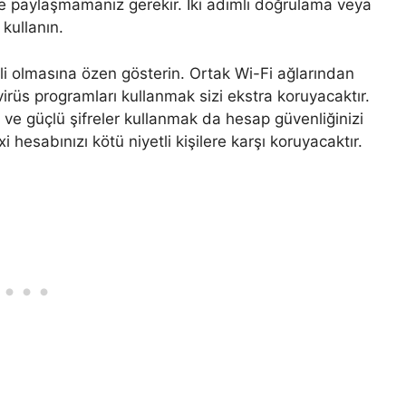
yle paylaşmamanız gerekir. İki adımlı doğrulama veya
kullanın.
nli olmasına özen gösterin. Ortak Wi-Fi ağlarından
irüs programları kullanmak sizi ekstra koruyacaktır.
k ve güçlü şifreler kullanmak da hesap güvenliğinizi
 hesabınızı kötü niyetli kişilere karşı koruyacaktır.