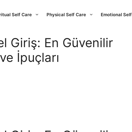
ritual Self Care
Physical Self Care
Emotional Sel
 Giriş: En Güvenilir
ve İpuçları