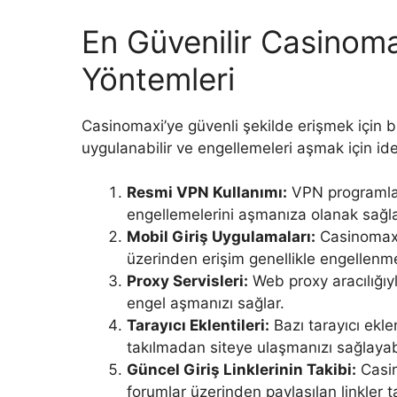
En Güvenilir Casinoma
Yöntemleri
Casinomaxi’ye güvenli şekilde erişmek için b
uygulanabilir ve engellemeleri aşmak için ide
Resmi VPN Kullanımı:
VPN programları
engellemelerini aşmanıza olanak sağla
Mobil Giriş Uygulamaları:
Casinomaxi
üzerinden erişim genellikle engellenme
Proxy Servisleri:
Web proxy aracılığıyl
engel aşmanızı sağlar.
Tarayıcı Eklentileri:
Bazı tarayıcı eklen
takılmadan siteye ulaşmanızı sağlayabi
Güncel Giriş Linklerinin Takibi:
Casin
forumlar üzerinden paylaşılan linkler ta