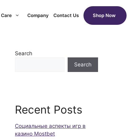
f Care
Company
Contact Us
Shop Now
Search
Search
Recent Posts
Социальные аспекты игр в
казино Mostbet