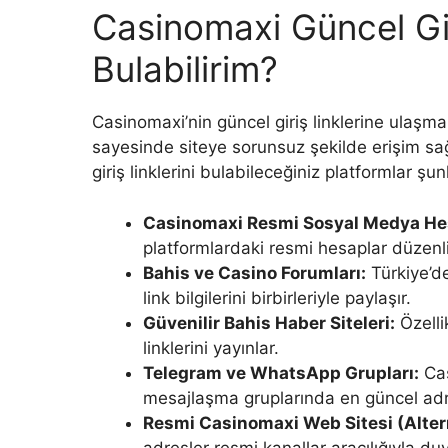
Casinomaxi Güncel Gir
Bulabilirim?
Casinomaxi’nin güncel giriş linklerine ulaşma
sayesinde siteye sorunsuz şekilde erişim sağlan
giriş linklerini bulabileceğiniz platformlar şun
Casinomaxi Resmi Sosyal Medya Hes
platformlardaki resmi hesaplar düzenli 
Bahis ve Casino Forumları:
Türkiye’de
link bilgilerini birbirleriyle paylaşır.
Güvenilir Bahis Haber Siteleri:
Özelli
linklerini yayınlar.
Telegram ve WhatsApp Grupları:
Cas
mesajlaşma gruplarında en güncel adres
Resmi Casinomaxi Web Sitesi (Altern
adresler resmi kanallar aracılığıyla duy