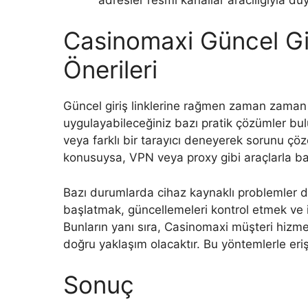
Casinomaxi Güncel Gi
Önerileri
Güncel giriş linklerine rağmen zaman zaman
uygulayabileceğiniz bazı pratik çözümler bulu
veya farklı bir tarayıcı deneyerek sorunu çöze
konusuysa, VPN veya proxy gibi araçlarla bağl
Bazı durumlarda cihaz kaynaklı problemler de
başlatmak, güncellemeleri kontrol etmek ve in
Bunların yanı sıra, Casinomaxi müşteri hizmet
doğru yaklaşım olacaktır. Bu yöntemlerle e
Sonuç