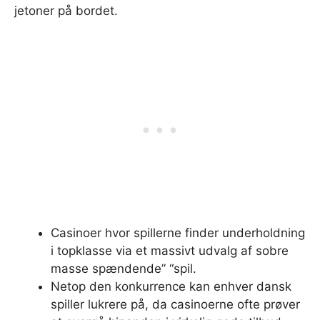
jetoner på bordet.
Casinoer hvor spillerne finder underholdning
i topklasse via et massivt udvalg af sobre
masse spændende” “spil.
Netop den konkurrence kan enhver dansk
spiller lukrere på, da casinoerne ofte prøver