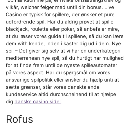
“opmærksomme på, er hvilke omsætningskrav og
vilkår, welcher følger med until din bonus. Live
Casino er typisk for spillere, der ønsker et pure
udfordrende spil. Har du aldrig prøvet at spille
blackjack, roulette eller poker, så anbefaler mire,
at du læser vores guide til spillene, så du kan lære
dem with kende, inden i kaster dig ud i dem. Nye
spil – Det giver sig selv at vi har en underkategori
mediterranean nye spil, så du hurtigt har mulighed
for at finde frem until de nyeste spilleautomater
på vores aspect. Har du spørgsmål om vores
ansvarlige spilpolitik eller ønsker du hjælp unti at
sætte grænser, står vores dansktalende
kundeservice altid durchscheinend til at hjælpe
dig
danske casino sider
.
Rofus