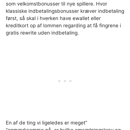
som velkomstbonusser til nye spillere. Hvor
klassiske indbetalingsbonusser kræver indbetaling
først, så skal i hverken have ewallet eller
kreditkort op af lommen regarding at få fingrene i
gratis rewrite uden indbetaling.
En af de ting vi ligeledes er meget”