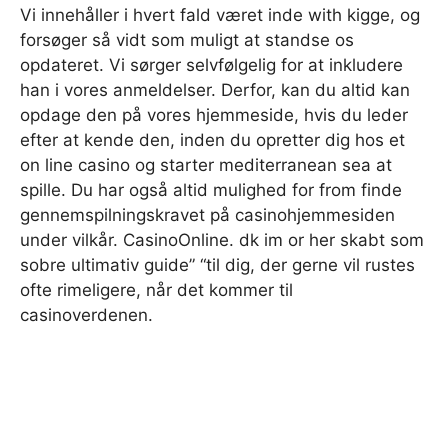
Vi innehåller i hvert fald været inde with kigge, og
forsøger så vidt som muligt at standse os
opdateret. Vi sørger selvfølgelig for at inkludere
han i vores anmeldelser. Derfor, kan du altid kan
opdage den på vores hjemmeside, hvis du leder
efter at kende den, inden du opretter dig hos et
on line casino og starter mediterranean sea at
spille. Du har også altid mulighed for from finde
gennemspilningskravet på casinohjemmesiden
under vilkår. CasinoOnline. dk im or her skabt som
sobre ultimativ guide” “til dig, der gerne vil rustes
ofte rimeligere, når det kommer til
casinoverdenen.