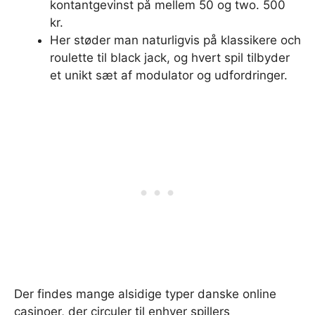
kontantgevinst på mellem 50 og two. 500
kr.
Her støder man naturligvis på klassikere och
roulette til black jack, og hvert spil tilbyder
et unikt sæt af modulator og udfordringer.
Der findes mange alsidige typer danske online
casinoer, der circuler til enhver spillers