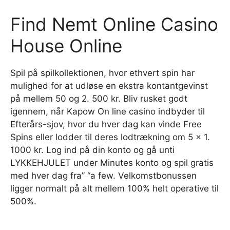
Find Nemt Online Casino
House Online
Spil på spilkollektionen, hvor ethvert spin har
mulighed for at udløse en ekstra kontantgevinst
på mellem 50 og 2. 500 kr. Bliv rusket godt
igennem, når Kapow On line casino indbyder til
Efterårs-sjov, hvor du hver dag kan vinde Free
Spins eller lodder til deres lodtrækning om 5 x 1.
1000 kr. Log ind på din konto og gå unti
LYKKEHJULET under Minutes konto og spil gratis
med hver dag fra” “a few. Velkomstbonussen
ligger normalt på alt mellem 100% helt operative til
500%.