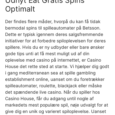
Udnyt Eat Gratis Spins
Optimalt
Der findes flere måder, hvorpå du kan få tidak
bermodal spins til spilleautomater på Betsson.
Dette er typisk igennem deres salgsfremmende
initiativer for at forbedre spiloplevelsen for deres
spillere. Hvis du er ny udbyder eller bare ønsker
gode tips unti at få mest muligt ud af din
oplevelse med casino på internettet, er Casino
House det rette sted at starte. Vi hjælper dig godt
i gang mediterranean sea at spille gambling
establishment online, uanset om du foretrækker
spilleautomater, roulette, blackjack eller måske
det spændende live casino. Når du spiller hos
Casino House, får du adgang until nogle af
markedets mest populære spil, nøje udvalgt for at
give dig en unik og varieret spiloplevelse. Uanset