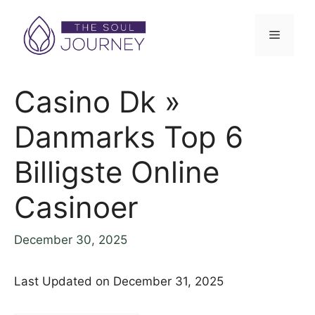
Skip
to
Menu
content
Casino Dk »
Danmarks Top 6
Billigste Online
Casinoer
December 30, 2025
Last Updated on December 31, 2025