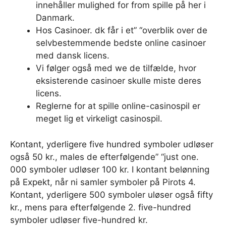
innehåller mulighed for from spille på her i
Danmark.
Hos Casinoer. dk får i et” “overblik over de
selvbestemmende bedste online casinoer
med dansk licens.
Vi følger også med we de tilfælde, hvor
eksisterende casinoer skulle miste deres
licens.
Reglerne for at spille online-casinospil er
meget lig et virkeligt casinospil.
Kontant, yderligere five hundred symboler udløser
også 50 kr., males de efterfølgende” “just one.
000 symboler udløser 100 kr. I kontant belønning
på Expekt, når ni samler symboler på Pirots 4.
Kontant, yderligere 500 symboler uløser også fifty
kr., mens para efterfølgende 2. five-hundred
symboler udløser five-hundred kr.