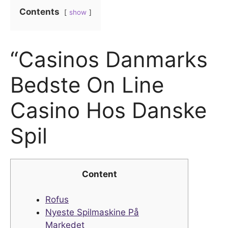
Contents
show
“Casinos Danmarks
Bedste On Line
Casino Hos Danske
Spil
Content
Rofus
Nyeste Spilmaskine På
Markedet