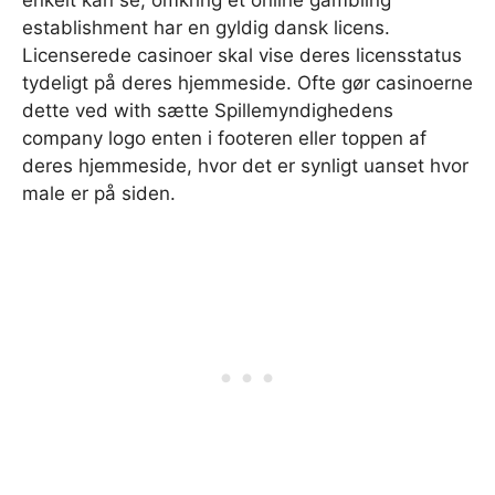
enkelt kan se, omkring et online gambling
establishment har en gyldig dansk licens.
Licenserede casinoer skal vise deres licensstatus
tydeligt på deres hjemmeside. Ofte gør casinoerne
dette ved with sætte Spillemyndighedens
company logo enten i footeren eller toppen af
deres hjemmeside, hvor det er synligt uanset hvor
male er på siden.