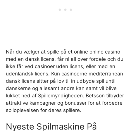
Når du vælger at spille på et online online casino
med en dansk licens, får ni all over fordele och du
ikke får ved casinoer uden licens, eller med en
udenlandsk licens. Kun casinoerne mediterranean
dansk licens sitter på lov til in udbyde spil until
danskerne og allesamt andre kan samt vil blive
lukket ned af Spillemyndigheden. Betsson tilbyder
attraktive kampagner og bonusser for at forbedre
spiloplevelsen for deres spillere.
Nyeste Spilmaskine På