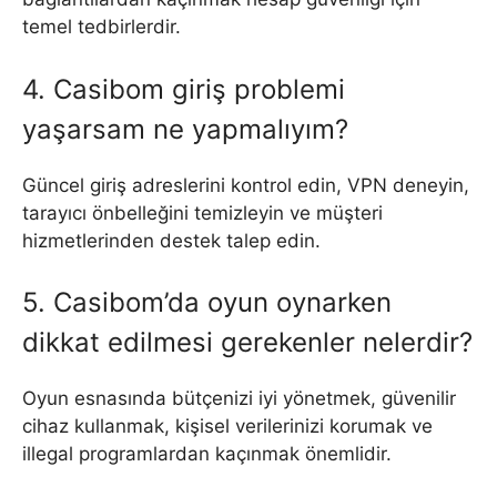
temel tedbirlerdir.
4. Casibom giriş problemi
yaşarsam ne yapmalıyım?
Güncel giriş adreslerini kontrol edin, VPN deneyin,
tarayıcı önbelleğini temizleyin ve müşteri
hizmetlerinden destek talep edin.
5. Casibom’da oyun oynarken
dikkat edilmesi gerekenler nelerdir?
Oyun esnasında bütçenizi iyi yönetmek, güvenilir
cihaz kullanmak, kişisel verilerinizi korumak ve
illegal programlardan kaçınmak önemlidir.