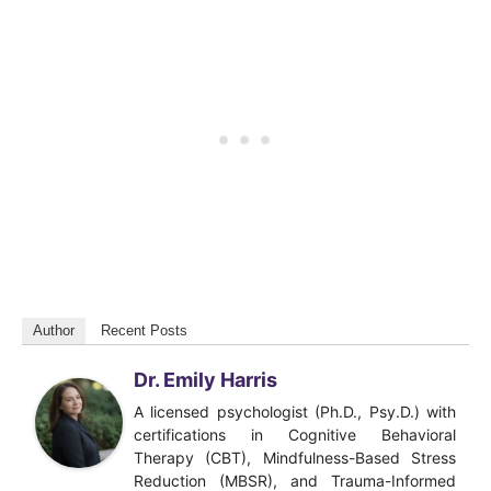
Author
Recent Posts
Dr. Emily Harris
A licensed psychologist (Ph.D., Psy.D.) with
certifications in Cognitive Behavioral
Therapy (CBT), Mindfulness-Based Stress
Reduction (MBSR), and Trauma-Informed