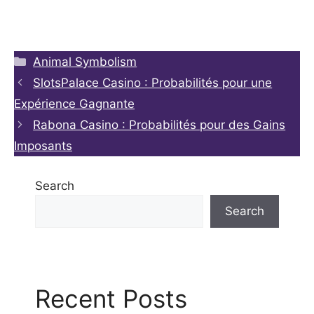
Categories
Animal Symbolism
SlotsPalace Casino : Probabilités pour une
Expérience Gagnante
Rabona Casino : Probabilités pour des Gains
Imposants
Search
Search
Recent Posts