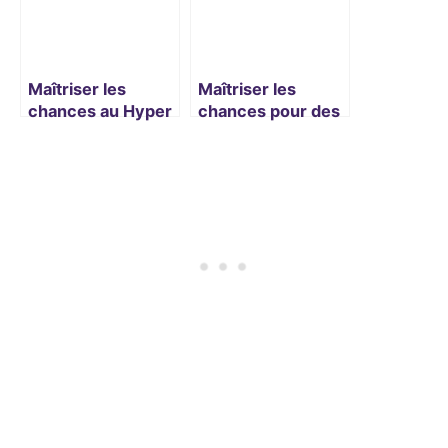
Maîtriser les
Maîtriser les
chances au Hyper
chances pour des
Casino grâce à la
victoires
théorie des
éclatantes au
probabilités
MrXbet Casino