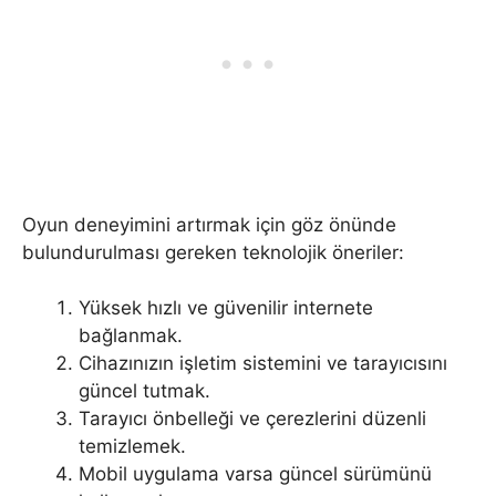
Oyun deneyimini artırmak için göz önünde
bulundurulması gereken teknolojik öneriler:
Yüksek hızlı ve güvenilir internete
bağlanmak.
Cihazınızın işletim sistemini ve tarayıcısını
güncel tutmak.
Tarayıcı önbelleği ve çerezlerini düzenli
temizlemek.
Mobil uygulama varsa güncel sürümünü