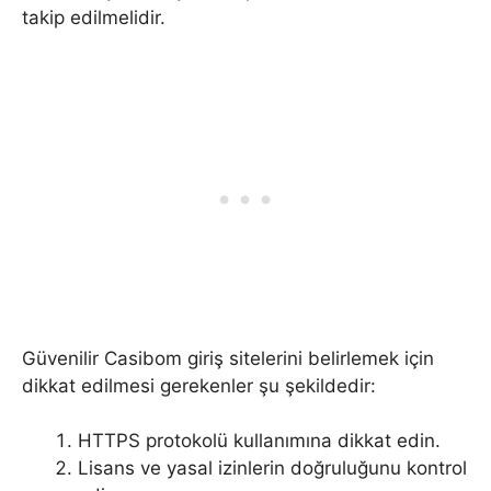
takip edilmelidir.
Güvenilir Casibom giriş sitelerini belirlemek için
dikkat edilmesi gerekenler şu şekildedir:
HTTPS protokolü kullanımına dikkat edin.
Lisans ve yasal izinlerin doğruluğunu kontrol