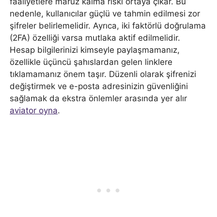
faaliyetlere maruz kalma riski ortaya çıkar. Bu
nedenle, kullanıcılar güçlü ve tahmin edilmesi zor
şifreler belirlemelidir. Ayrıca, iki faktörlü doğrulama
(2FA) özelliği varsa mutlaka aktif edilmelidir.
Hesap bilgilerinizi kimseyle paylaşmamanız,
özellikle üçüncü şahıslardan gelen linklere
tıklamamanız önem taşır. Düzenli olarak şifrenizi
değiştirmek ve e-posta adresinizin güvenliğini
sağlamak da ekstra önlemler arasında yer alır
aviator oyna
.