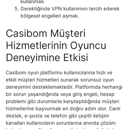
kullanmak.
Gerektiğinde VPN kullanımını tercih ederek
bölgesel engelleri aşmak.
Casibom Müşteri
Hizmetlerinin Oyuncu
Deneyimine Etkisi
Casibom oyun platformu kullanıcılarına hızlı ve
etkili müşteri hizmetleri sunarak sorunsuz oyun
deneyimini desteklemektedir. Platformda herhangi
bir sorun yaşandığında veya giriş engeli, hesap
problemi gibi durumlarla karşılaşıldığında müşteri
hizmetlerine başvurmak en doğru adım olur. Canlı
destek, e-posta ve telefon gibi çeşitli iletişim
kanalları kullanıcıların sorunlarına anında çözüm