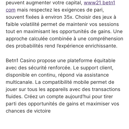
peuvent augmenter votre capital,
www21 betn1
com
mais respectez les exigences de pari,
souvent fixées à environ 35x. Choisir des jeux à
faible volatilité permet de maintenir vos sessions
tout en maximisant les opportunités de gains. Une
approche calculée combinée à une compréhension
des probabilités rend l’expérience enrichissante.
Betn1 Casino propose une plateforme équitable
avec des sécurité renforcée. Le support client,
disponible en continu, répond via assistance
multicanale. La compatibilité mobile permet de
jouer sur tous les appareils avec des transactions
fluides. Créez un compte aujourd’hui pour tirer
parti des opportunités de gains et maximiser vos
chances de victoire