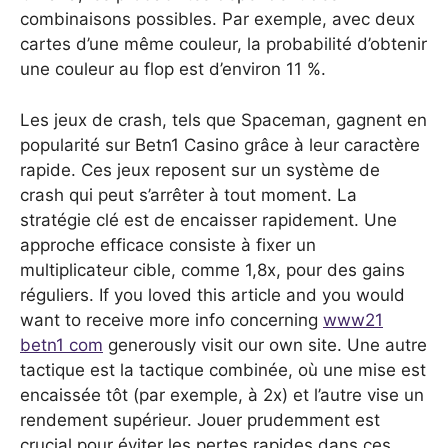
combinaisons possibles. Par exemple, avec deux
cartes d’une même couleur, la probabilité d’obtenir
une couleur au flop est d’environ 11 %.
Les jeux de crash, tels que Spaceman, gagnent en
popularité sur Betn1 Casino grâce à leur caractère
rapide. Ces jeux reposent sur un système de
crash qui peut s’arrêter à tout moment. La
stratégie clé est de encaisser rapidement. Une
approche efficace consiste à fixer un
multiplicateur cible, comme 1,8x, pour des gains
réguliers. If you loved this article and you would
want to receive more info concerning
www21
betn1 com
generously visit our own site. Une autre
tactique est la tactique combinée, où une mise est
encaissée tôt (par exemple, à 2x) et l’autre vise un
rendement supérieur. Jouer prudemment est
crucial pour éviter les pertes rapides dans ces