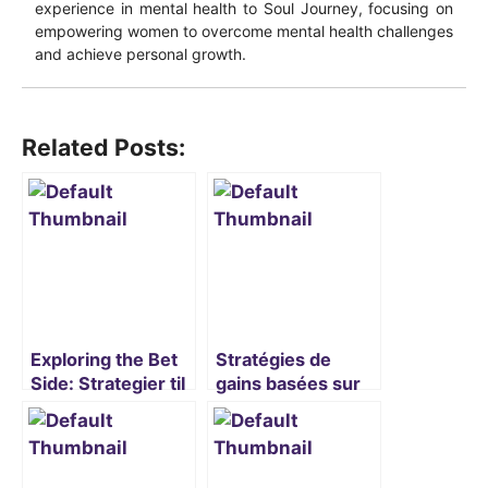
experience in mental health to Soul Journey, focusing on
empowering women to overcome mental health challenges
and achieve personal growth.
Related Posts:
Exploring the Bet
Stratégies de
Side: Strategier til
gains basées sur
klogere
les probabilités au
sportsvæddemål
Instant Casino