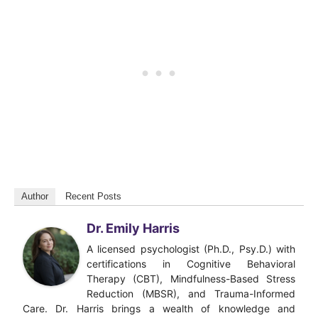
Author
Recent Posts
Dr. Emily Harris
A licensed psychologist (Ph.D., Psy.D.) with
certifications in Cognitive Behavioral
Therapy (CBT), Mindfulness-Based Stress
Reduction (MBSR), and Trauma-Informed
Care. Dr. Harris brings a wealth of knowledge and