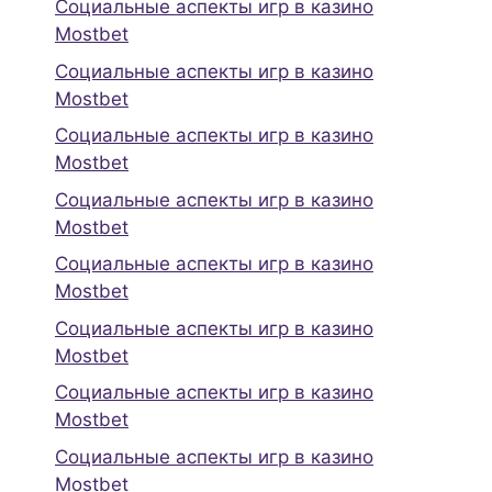
Социальные аспекты игр в казино
Mostbet
Социальные аспекты игр в казино
Mostbet
Социальные аспекты игр в казино
Mostbet
Социальные аспекты игр в казино
Mostbet
Социальные аспекты игр в казино
Mostbet
Социальные аспекты игр в казино
Mostbet
Социальные аспекты игр в казино
Mostbet
Социальные аспекты игр в казино
Mostbet