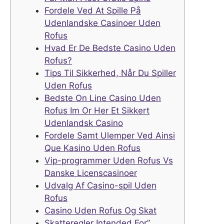
Fordele Ved At Spille På
Udenlandske Casinoer Uden
Rofus
Hvad Er De Bedste Casino Uden
Rofus?
Tips Til Sikkerhed, Når Du Spiller
Uden Rofus
Bedste On Line Casino Uden
Rofus Im Or Her Et Sikkert
Udenlandsk Casino
Fordele Samt Ulemper Ved Ainsi
Que Kasino Uden Rofus
Vip-programmer Uden Rofus Vs
Danske Licenscasinoer
Udvalg Af Casino-spil Uden
Rofus
Casino Uden Rofus Og Skat
Skatteregler Intended For”