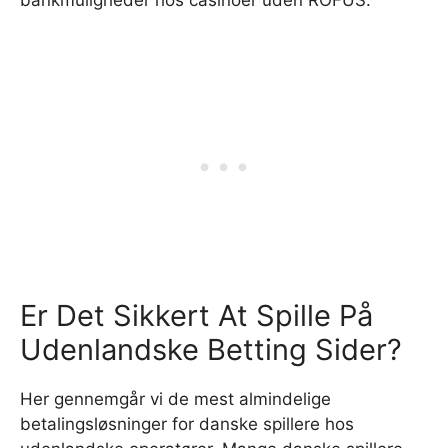
bankmuligheder hos casinoer uden ROFUS.
Er Det Sikkert At Spille På
Udenlandske Betting Sider?
Her gennemgår vi de mest almindelige
betalingsløsninger for danske spillere hos