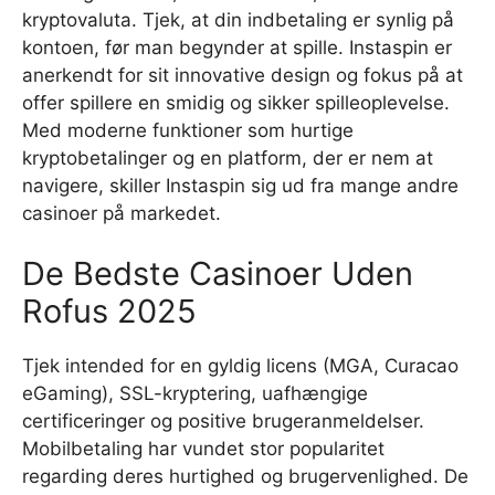
kryptovaluta. Tjek, at din indbetaling er synlig på
kontoen, før man begynder at spille. Instaspin er
anerkendt for sit innovative design og fokus på at
offer spillere en smidig og sikker spilleoplevelse.
Med moderne funktioner som hurtige
kryptobetalinger og en platform, der er nem at
navigere, skiller Instaspin sig ud fra mange andre
casinoer på markedet.
De Bedste Casinoer Uden
Rofus 2025
Tjek intended for en gyldig licens (MGA, Curacao
eGaming), SSL-kryptering, uafhængige
certificeringer og positive brugeranmeldelser.
Mobilbetaling har vundet stor popularitet
regarding deres hurtighed og brugervenlighed. De