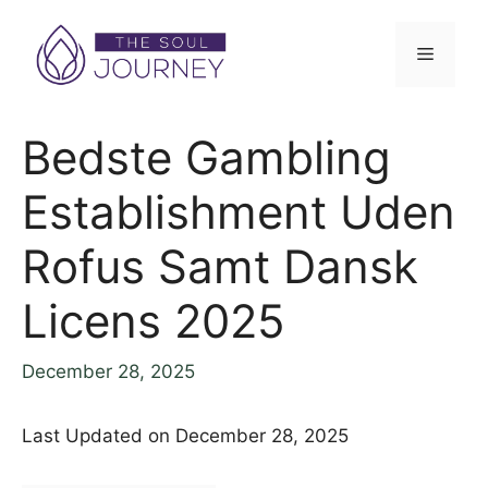
Skip
to
Menu
content
Bedste Gambling
Establishment Uden
Rofus Samt Dansk
Licens 2025
December 28, 2025
Last Updated on December 28, 2025