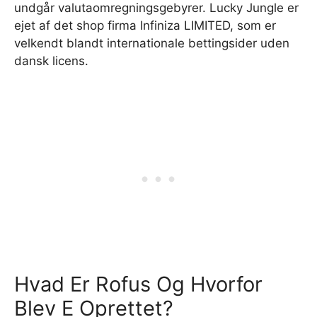
undgår valutaomregningsgebyrer. Lucky Jungle er
ejet af det shop firma Infiniza LIMITED, som er
velkendt blandt internationale bettingsider uden
dansk licens.
Hvad Er Rofus Og Hvorfor
Blev E Oprettet?