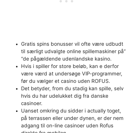
Gratis spins bonusser vil ofte være udbudt
til særligt udvalgte online spillemaskiner på”
“de pågældende udenlandske kasino.
Hvis i spiller for store beløb, kan e derfor
være værd at undersøge VIP-programmer,
før du vælger et casino uden ROFUS.
Det betyder, from du stadig kan spille, selv
hvis du har udelukket dig fra danske
casinoer.
Uanset omkring du sidder i actually toget,
på terrassen eller under dynen, er der nem
adgang til on-line casinoer uden Rofus