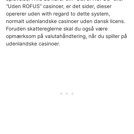
“Uden ROFUS” casinoer, er det sider, dieser
opererer uden with regard to dette system,
normalt udenlandske casinoer uden dansk licens.
Foruden skattereglerne skal du også være
opmærksom på valutahåndtering, når du spiller på
udenlandske casinoer.