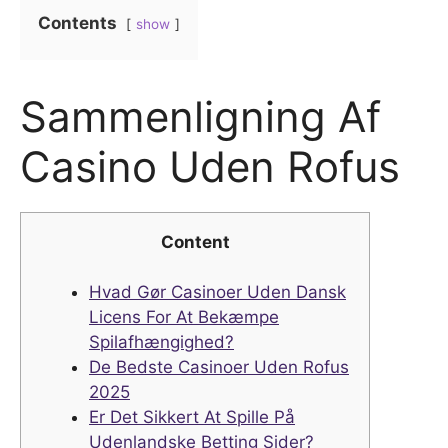
Contents
show
Sammenligning Af
Casino Uden Rofus
Content
Hvad Gør Casinoer Uden Dansk
Licens For At Bekæmpe
Spilafhængighed?
De Bedste Casinoer Uden Rofus
2025
Er Det Sikkert At Spille På
Udenlandske Betting Sider?