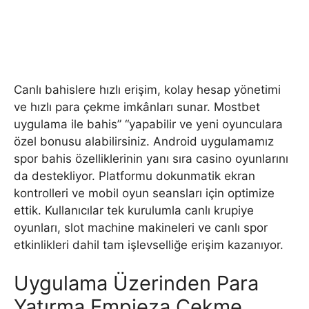
Canlı bahislere hızlı erişim, kolay hesap yönetimi
ve hızlı para çekme imkânları sunar. Mostbet
uygulama ile bahis” “yapabilir ve yeni oyunculara
özel bonusu alabilirsiniz. Android uygulamamız
spor bahis özelliklerinin yanı sıra casino oyunlarını
da destekliyor. Platformu dokunmatik ekran
kontrolleri ve mobil oyun seansları için optimize
ettik. Kullanıcılar tek kurulumla canlı krupiye
oyunları, slot machine makineleri ve canlı spor
etkinlikleri dahil tam işlevselliğe erişim kazanıyor.
Uygulama Üzerinden Para
Yatırma Empieza Çekme