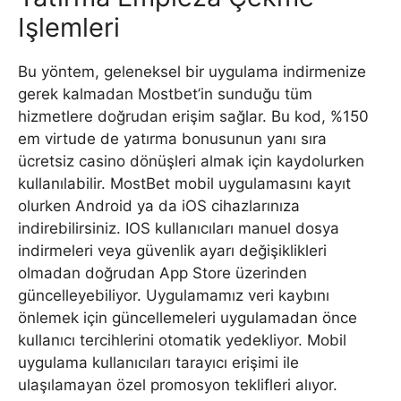
Işlemleri
Bu yöntem, geleneksel bir uygulama indirmenize
gerek kalmadan Mostbet’in sunduğu tüm
hizmetlere doğrudan erişim sağlar. Bu kod, %150
em virtude de yatırma bonusunun yanı sıra
ücretsiz casino dönüşleri almak için kaydolurken
kullanılabilir. MostBet mobil uygulamasını kayıt
olurken Android ya da iOS cihazlarınıza
indirebilirsiniz. IOS kullanıcıları manuel dosya
indirmeleri veya güvenlik ayarı değişiklikleri
olmadan doğrudan App Store üzerinden
güncelleyebiliyor. Uygulamamız veri kaybını
önlemek için güncellemeleri uygulamadan önce
kullanıcı tercihlerini otomatik yedekliyor. Mobil
uygulama kullanıcıları tarayıcı erişimi ile
ulaşılamayan özel promosyon teklifleri alıyor.