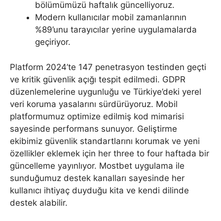
bölümümüzü haftalık güncelliyoruz.
Modern kullanıcılar mobil zamanlarının
%89’unu tarayıcılar yerine uygulamalarda
geçiriyor.
Platform 2024’te 147 penetrasyon testinden geçti
ve kritik güvenlik açığı tespit edilmedi. GDPR
düzenlemelerine uygunluğu ve Türkiye’deki yerel
veri koruma yasalarını sürdürüyoruz. Mobil
platformumuz optimize edilmiş kod mimarisi
sayesinde performans sunuyor. Geliştirme
ekibimiz güvenlik standartlarını korumak ve yeni
özellikler eklemek için her three to four haftada bir
güncelleme yayınlıyor. Mostbet uygulama ile
sunduğumuz destek kanalları sayesinde her
kullanıcı ihtiyaç duyduğu kita ve kendi dilinde
destek alabilir.