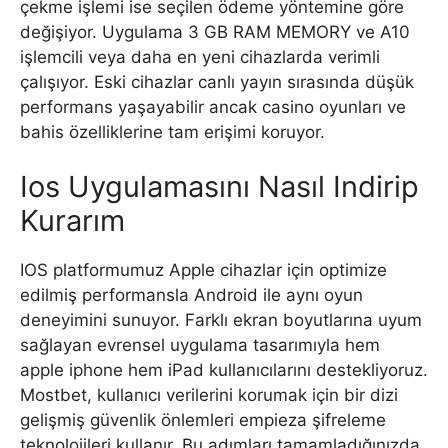
çekme işlemi ise seçilen ödeme yöntemine göre
değişiyor. Uygulama 3 GB RAM MEMORY ve A10
işlemcili veya daha en yeni cihazlarda verimli
çalışıyor. Eski cihazlar canlı yayın sırasında düşük
performans yaşayabilir ancak casino oyunları ve
bahis özelliklerine tam erişimi koruyor.
Ios Uygulamasını Nasıl Indirip
Kurarım
IOS platformumuz Apple cihazlar için optimize
edilmiş performansla Android ile aynı oyun
deneyimini sunuyor. Farklı ekran boyutlarına uyum
sağlayan evrensel uygulama tasarımıyla hem
apple iphone hem iPad kullanıcılarını destekliyoruz.
Mostbet, kullanıcı verilerini korumak için bir dizi
gelişmiş güvenlik önlemleri empieza şifreleme
teknolojileri kullanır. Bu adımları tamamladığınızda