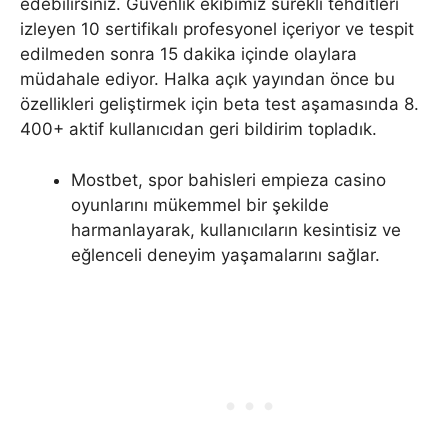
edebilirsiniz. Güvenlik ekibimiz sürekli tehditleri
izleyen 10 sertifikalı profesyonel içeriyor ve tespit
edilmeden sonra 15 dakika içinde olaylara
müdahale ediyor. Halka açık yayından önce bu
özellikleri geliştirmek için beta test aşamasında 8.
400+ aktif kullanıcıdan geri bildirim topladık.
Mostbet, spor bahisleri empieza casino
oyunlarını mükemmel bir şekilde
harmanlayarak, kullanıcıların kesintisiz ve
eğlenceli deneyim yaşamalarını sağlar.