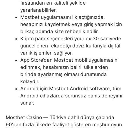
fırsatından en kaliteli şekilde
yararlanabilirler.
Mostbet uygulamasını ilk açtığınızda,
hesabınızı kaydetmek veya giriş yapmak için
birkaç adımda size rehberlik edilir.
Kripto para seçenekleri your ex 30 saniyede
güncellenen rekabetçi döviz kurlarıyla dijital
varlık işlemleri sağlıyor.
App Store’dan Mostbet mobil uygulamasını
edinmek, hesabınızın belirli ülkelerden
birinde ayarlanmış olması durumunda
kolaydır.
Android için Mostbet Android software, tüm
Android cihazlarda sorunsuz bahis deneyimi
sunar.
Mostbet Casino — Türkiye dahil dünya çapında
90’dan fazla ülkede faaliyet gösteren meşhur oyun