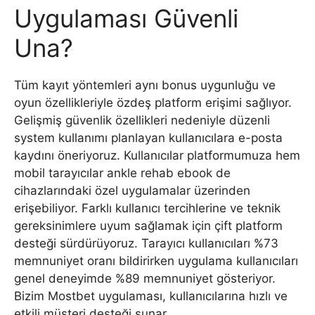
Uygulaması Güvenli
Una?
Tüm kayıt yöntemleri aynı bonus uygunluğu ve
oyun özellikleriyle özdeş platform erişimi sağlıyor.
Gelişmiş güvenlik özellikleri nedeniyle düzenli
system kullanımı planlayan kullanıcılara e-posta
kaydını öneriyoruz. Kullanıcılar platformumuza hem
mobil tarayıcılar ankle rehab ebook de
cihazlarındaki özel uygulamalar üzerinden
erişebiliyor. Farklı kullanıcı tercihlerine ve teknik
gereksinimlere uyum sağlamak için çift platform
desteği sürdürüyoruz. Tarayıcı kullanıcıları %73
memnuniyet oranı bildirirken uygulama kullanıcıları
genel deneyimde %89 memnuniyet gösteriyor.
Bizim Mostbet uygulaması, kullanıcılarına hızlı ve
etkili müşteri desteği sunar.