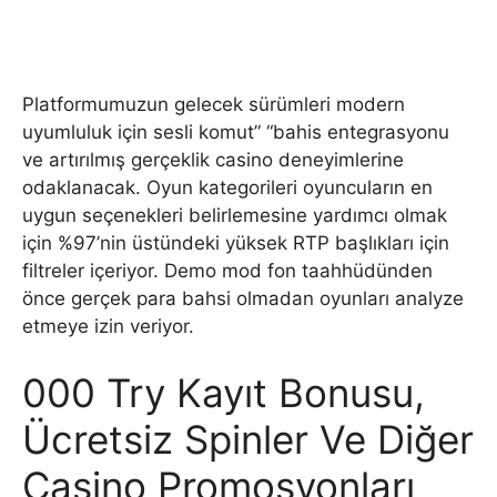
Platformumuzun gelecek sürümleri modern
uyumluluk için sesli komut” “bahis entegrasyonu
ve artırılmış gerçeklik casino deneyimlerine
odaklanacak. Oyun kategorileri oyuncuların en
uygun seçenekleri belirlemesine yardımcı olmak
için %97’nin üstündeki yüksek RTP başlıkları için
filtreler içeriyor. Demo mod fon taahhüdünden
önce gerçek para bahsi olmadan oyunları analyze
etmeye izin veriyor.
000 Try Kayıt Bonusu,
Ücretsiz Spinler Ve Diğer
Casino Promosyonları