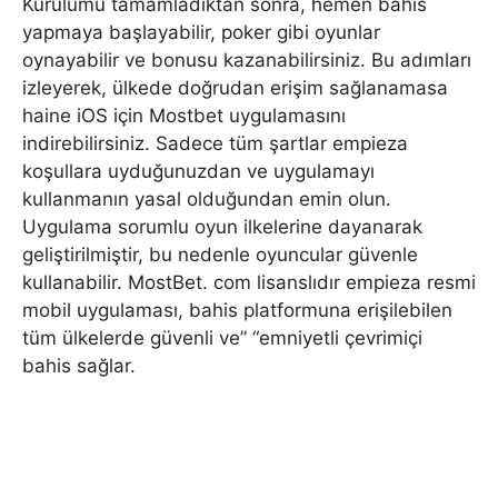
Kurulumu tamamladıktan sonra, hemen bahis
yapmaya başlayabilir, poker gibi oyunlar
oynayabilir ve bonusu kazanabilirsiniz. Bu adımları
izleyerek, ülkede doğrudan erişim sağlanamasa
haine iOS için Mostbet uygulamasını
indirebilirsiniz. Sadece tüm şartlar empieza
koşullara uyduğunuzdan ve uygulamayı
kullanmanın yasal olduğundan emin olun.
Uygulama sorumlu oyun ilkelerine dayanarak
geliştirilmiştir, bu nedenle oyuncular güvenle
kullanabilir. MostBet. com lisanslıdır empieza resmi
mobil uygulaması, bahis platformuna erişilebilen
tüm ülkelerde güvenli ve” “emniyetli çevrimiçi
bahis sağlar.