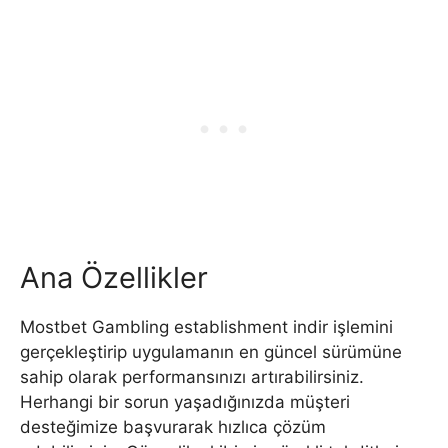
Ana Özellikler
Mostbet Gambling establishment indir işlemini
gerçekleştirip uygulamanın en güncel sürümüne
sahip olarak performansınızı artırabilirsiniz.
Herhangi bir sorun yaşadığınızda müşteri
desteğimize başvurarak hızlıca çözüm