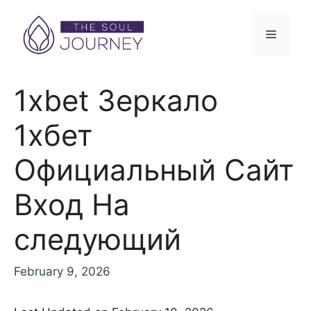
Skip
to
Menu
content
1xbet Зеркало
1хбет
Официальный Сайт
Вход На
следующий
February 9, 2026