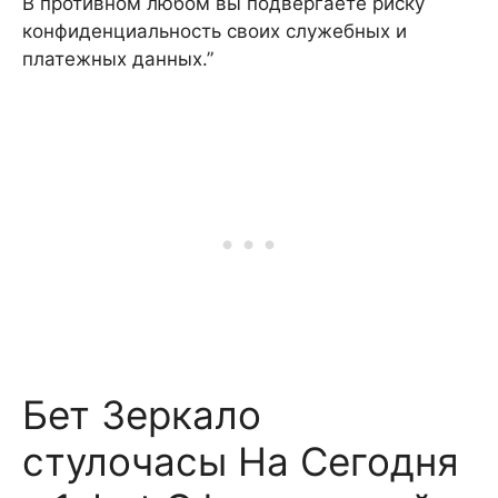
В противном любом вы подвергаете риску
конфиденциальность своих служебных и
платежных данных.”
Бет Зеркало
стулочасы На Сегодня