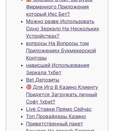
Фирменного Приложения
который Икс Бет?
Можно разве Использовать
Одно Зеркало На Нескольких
Устройствах?
вопросы На Вопросы том
Приложениях Букмекерской
Конторы
нависшей Использования
Зеркала 1хбет
Bet Депозиты
Для Игр В Казино Клиенту
Придется Загружать личный
Софт 1xbet?
Live Ставки Прямо Сейчас
Топ Провайдеры Казино
Приветственный пакет