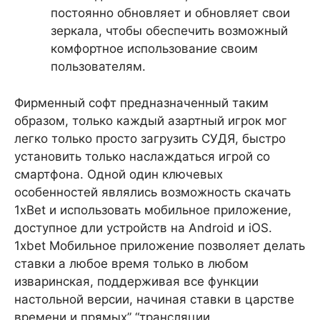
постоянно обновляет и обновляет свои
зеркала, чтобы обеспечить возможный
комфортное использование своим
пользователям.
Фирменный софт предназначенный таким
образом, только каждый азартный игрок мог
легко только просто загрузить СУДЯ, быстро
установить только наслаждаться игрой со
смартфона. Одной один ключевых
особенностей являлись возможность скачать
1xBet и использовать мобильное приложение,
доступное дли устройств на Android и iOS.
1xbet Мобильное приложение позволяет делать
ставки а любое время только в любом
изваринская, поддерживая все функции
настольной версии, начиная ставки в царстве
времени и прямых” “трансляции.