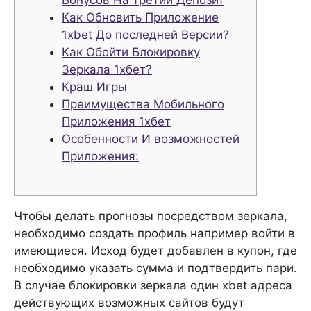
Бонусов На третий Депозит
Как Обновить Приложение
1xbet До последней Версии?
Как Обойти Блокировку
Зеркала 1хбет?
Краш Игры
Преимущества Мобильного
Приложения 1хбет
Особенности И возможностей
Приложения:
Чтобы делать прогнозы посредством зеркала,
необходимо создать профиль например войти в
имеющиеся. Исход будет добавлен в купон, где
необходимо указать сумма и подтвердить пари.
В случае блокировки зеркала один xbet адреса
действующих возможных сайтов будут