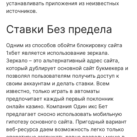
устанавливать приложения из неизвестных
источников.
Ставки Без предела
Одним из способов обойти блокировку сайта
1хбет является использование зеркала.
Зеркало – это альтернативный адрес сайта,
который дублирует основной сайт букмекера и
позволял пользователям получить доступ к
своим аккаунтам и делать ставки. Всем
известно, только играть в автоматы
предпочитает каждый первый поклонник
онлайн казино. Компания Один икс Бет
предлагает сносно использовать мобильную
гипотезу основного сайта. Пригодный вариант
веб-ресурса даем возможность легко только