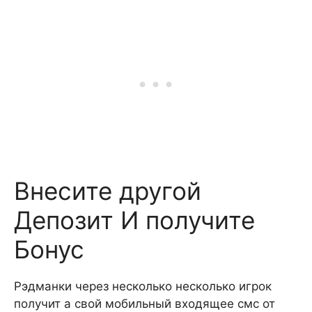
Внесите другой
Депозит И получите
Бонус
Рэдманки через несколько несколько игрок
получит а свой мобильный входящее смс от