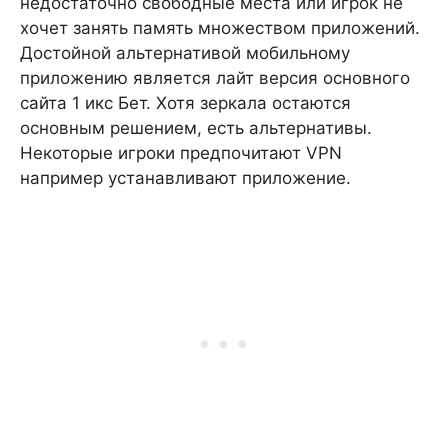
недостаточно свободные места или игрок не
хочет занять память множеством приложений.
Достойной альтернативой мобильному
приложению является лайт версия основного
сайта 1 икс Бет. Хотя зеркала остаются
основным решением, есть альтернативы.
Некоторые игроки предпочитают VPN
например устанавливают приложение.