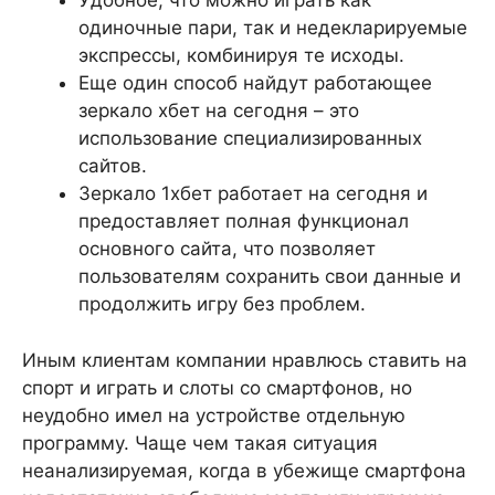
Удобное, что можно играть как
одиночные пари, так и недекларируемые
экспрессы, комбинируя те исходы.
Еще один способ найдут работающее
зеркало хбет на сегодня – это
использование специализированных
сайтов.
Зеркало 1хбет работает на сегодня и
предоставляет полная функционал
основного сайта, что позволяет
пользователям сохранить свои данные и
продолжить игру без проблем.
Иным клиентам компании нравлюсь ставить на
спорт и играть и слоты со смартфонов, но
неудобно имел на устройстве отдельную
программу. Чаще чем такая ситуация
неанализируемая, когда в убежище смартфона