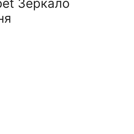
et Зеркало
ня