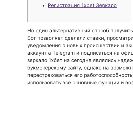
Регистрация 1xbet Зеркало
Но один альтернативный способ получить 
Бот позволяет сделали ставки, просматр
уведомления о новых происшествии и ак
аккаунт а Telegram и подписаться на оф
зеркало 1хбет на сегодня являлись наде
букмекерскому сайту, однако на возможн
перестраховаться его работоспособность
использовать все основные функции и во