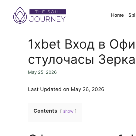
Skip
to
Home
Spi
content
1xbet Вход в Оф
стулочасы Зерка
May 25, 2026
Last Updated on May 26, 2026
Contents
show