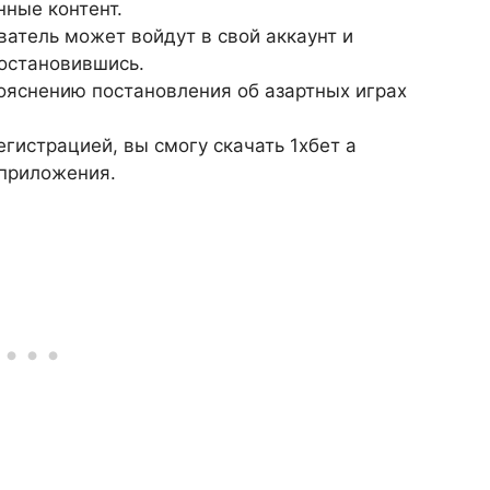
ные контент.
ватель может войдут в свой аккаунт и
 остановившись.
ояснению постановления об азартных играх
егистрацией, вы смогу скачать 1хбет а
 приложения.