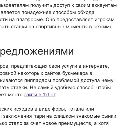
льзователям получить доступ к своим аккаунтам
о является понадежнее способом обхода
сти на платформе. Оно предоставляет игрокам
лать ставки на спортивные моменты в режиме
предложениями
ов, предлагающих свои услуги в интернете,
ировкой некоторых сайтов букмекера в
алкиваются пиппардом проблемой доступа нему
ать ставки. Не самый удобную способ, чтобы
вует место
зайти в 1хбет
.
ских исходов в виде форы, тотала или
ы заключения пари на слишком знакомые рынки.
ко стало за счет новое преимуществ, а хотя