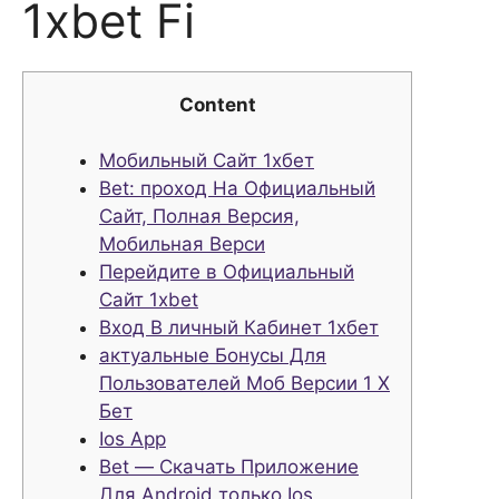
1xbet Fi
Content
Мобильный Сайт 1хбет
Bet: проход На Официальный
Сайт, Полная Версия,
Мобильная Верси
Перейдите в Официальный
Сайт 1xbet
Вход В личный Кабинет 1xбет
актуальные Бонусы Для
Пользователей Моб Версии 1 Х
Бет
Ios App
Bet — Скачать Приложение
Для Android только Іos