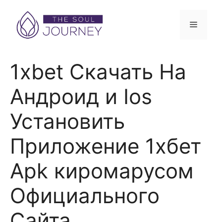
Skip
to
Menu
content
1xbet Скачать На
Андроид и Ios
Установить
Приложение 1хбет
Apk киромарусом
Официального
Сайта