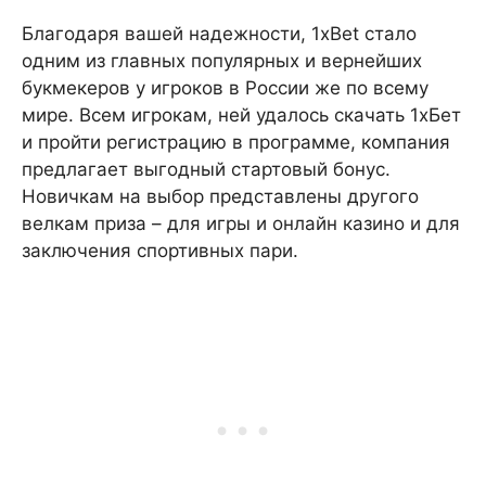
Благодаря вашей надежности, 1xBet стало
одним из главных популярных и вернейших
букмекеров у игроков в России же по всему
мире. Всем игрокам, ней удалось скачать 1хБет
и пройти регистрацию в программе, компания
предлагает выгодный стартовый бонус.
Новичкам на выбор представлены другого
велкам приза – для игры и онлайн казино и для
заключения спортивных пари.