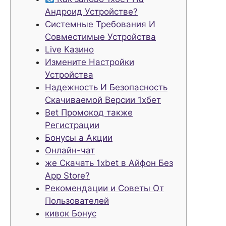
Андроид Устройстве?
Системные Требования И
Совместимые Устройства
Live Казино
Измените Настройки
Устройства
Надежность И Безопасность
Скачиваемой Версии 1хбет
Bet Промокод также
Регистрации
Бонусы а Акции
Онлайн-чат
же Скачать 1xbet в Айфон Без
App Store?
Рекомендации и Советы От
Пользователей
кивок Бонус