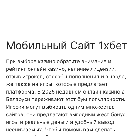
Мобильный Сайт 1хбет
При выборе казино обратите внимание и
рейтинг онлайн казино, наличие лицензии,
отзыв игроков, способы пополнения и вывода,
же также на игры, которые предлагает
платформа. В 2025 недавнем онлайн казино а
Беларуси переживают этот бум популярности.
Игроки могут выбирать одним множества
сайтов, они предлагают выгодный жест бонус,
игры и реальные деньги а удобный вывод
неснижаемых. Чтобы помочь вам сделать