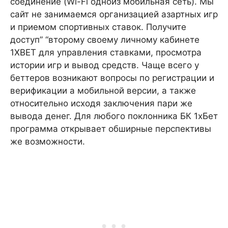
соединение (Wi-Fi одноиз мобильная сеть). Мы
сайт не занимаемся организацией азартных игр
и приемом спортивных ставок. Получите
доступ” “второму своему личному кабинете
1XBET для управления ставками, просмотра
истории игр и вывод средств. Чаще всего у
беттеров возникают вопросы по регистрации и
верификации а мобильной версии, а также
относительно исходя заключения пари же
вывода денег. Для любого поклонника БК 1хБет
программа открывает обширные перспективы
же возможности.