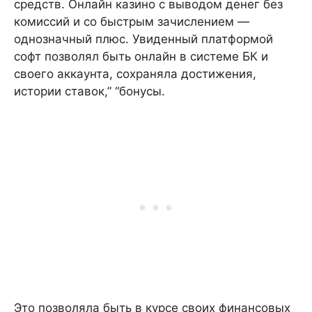
средств. Онлайн казино с выводом денег без
комиссий и со быстрым зачислением —
однозначный плюс. Увиденный платформой
софт позволял быть онлайн в системе БК и
своего аккаунта, сохраняла достижения,
истории ставок,” “бонусы.
Это позволяла быть в курсе своих финансовых