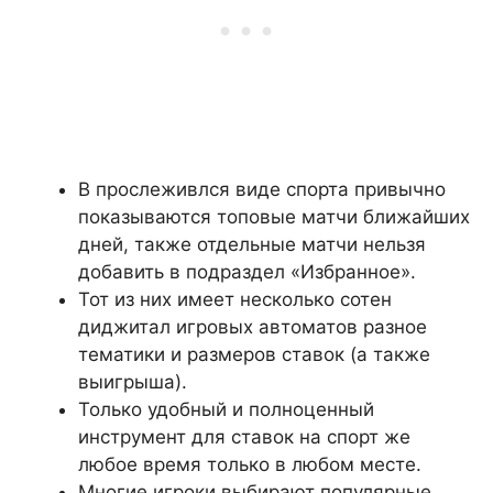
В прослеживлся виде спорта привычно
показываются топовые матчи ближайших
дней, также отдельные матчи нельзя
добавить в подраздел «Избранное».
Тот из них имеет несколько сотен
диджитал игровых автоматов разное
тематики и размеров ставок (а также
выигрыша).
Только удобный и полноценный
инструмент для ставок на спорт же
любое время только в любом месте.
Многие игроки выбирают популярные