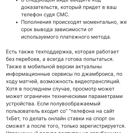
доказательств, который придет в ваш
телефон судя СМС.
Пополнения происходят моментально, же
срок вывода зависимости от
используемого платежного метода.
Есть также техподдержка, которая работает
без перебоев, а всегда готова попытаться.
Также в мобильной версии актуальны
информационные сервисы по джамброиса, по
ходу матчей, возможность видеотрансляций.
Хотя в последнем случае, просмотр может
может ограничен техническими параметрами
устройства. Если полувоображаемый
пользователь входит со” “телефона на сайт
1хБет, то делать онлайн ставки на спорт он
сможет а после того, только зарегистрируется.