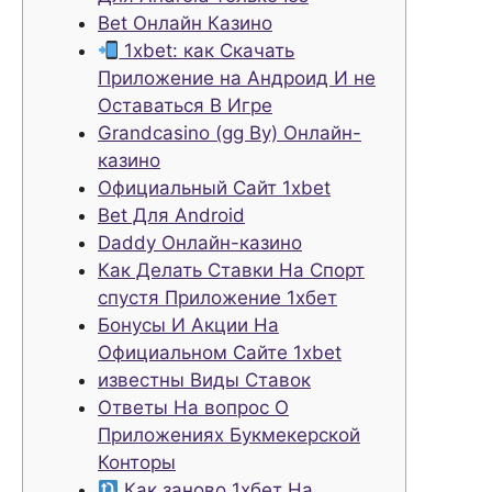
Bet Онлайн Казино
1xbet: как Скачать
Приложение на Андроид И не
Оставаться В Игре
Grandcasino (gg By) Онлайн-
казино
Официальный Сайт 1xbet
Bet Для Android
Daddy Онлайн-казино
Как Делать Ставки На Спорт
спустя Приложение 1хбет
Бонусы И Акции На
Официальном Сайте 1xbet
известны Виды Ставок
Ответы На вопрос О
Приложениях Букмекерской
Конторы
Как заново 1хбет На