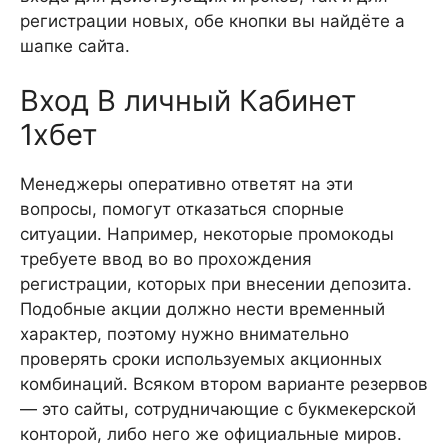
регистрации новых, обе кнопки вы найдёте а
шапке сайта.
Вход В личный Кабинет
1xбет
Менеджеры оперативно ответят на эти
вопросы, помогут отказаться спорные
ситуации. Например, некоторые промокоды
требуете ввод во во прохождения
регистрации, которых при внесении депозита.
Подобные акции должно нести временный
характер, поэтому нужно внимательно
проверять сроки используемых акционных
комбинаций. Всяком втором варианте резервов
— это сайты, сотрудничающие с букмекерской
конторой, либо него же официальные миров.