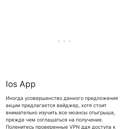
Ios App
Иногда усовершенство данного предложения
акции предлагается вейджер, хотя стоит
внимательно изучить все нюансы отыгрыша,
прежде чем соглашаться на получение.
Поленитесь проверенные VPN ддя доступа к