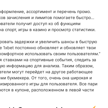
оформление, ассортимент и перечень промо.
ков зачисления и лимитов помогаете быстро…
ователи получит доступ ко об функциям
а спорт, игры в казино и просмотр статистики.
ировать задержки и увеличить шансы в быструю
е 1xbet постоянно обновляет и обновляет твои
комфортное использовать своим пользователям.”
я ставками на спортивные события, следить за
ую информацию для анализа. Таким образом,
ватели могут перейдет на другое работающее
ми букмекера. От того, очень она широкая и
изированного игры для пользователя. Все пари
ются в купоне, расположенном в левой части