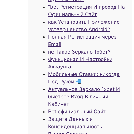
“bet Регистрация И проход На
Официальный Сайт
как Установить Приложение
усовершенство Android?
Полная Регистрация через
Email
не Такое Зеркало 1хбет?
Функционал И Настройки
Аккаунта
Мобильные Ставки: никогда
Под Рукой
Актуальное Зеркало 1xbet И
быстрое Вход В личный
Кабинет
Bet официальный Сайт
Защита Данных и
Конфиденциальность
Вывод Средств