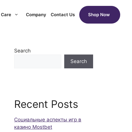
f Care
Company
Contact Us
Shop Now
Search
Search
Recent Posts
Социальные аспекты игр в
казино Mostbet