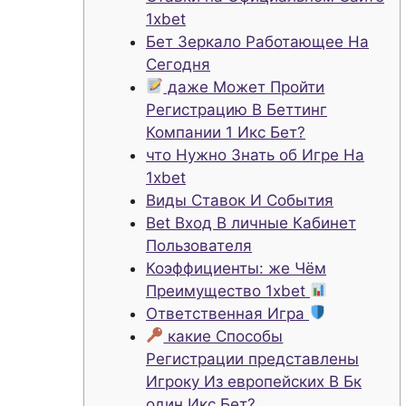
1xbet
Бет Зеркало Работающее На
Сегодня
даже Может Пройти
Регистрацию В Беттинг
Компании 1 Икс Бет?
что Нужно Знать об Игре На
1xbet
Виды Ставок И События
Bet Вход В личные Кабинет
Пользователя
Коэффициенты: же Чём
Преимущество 1xbet
Ответственная Игра
какие Способы
Регистрации представлены
Игроку Из европейских В Бк
один Икс Бет?