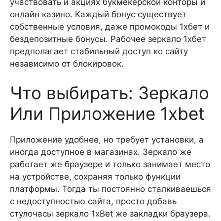
участвовать и акциях букмекерской конторы и
онлайн казино. Каждый бонус существует
собственные условия, даже промокоды 1хбет и
бездепозитные бонусы. Рабочее зеркало 1хбет
предполагает стабильный доступ ко сайту
независимо от блокировок.
Что выбирать: Зеркало
Или Приложение 1xbet
Приложение удобнее, но требует установки, а
иногда доступное в магазинах. Зеркало же
работает же браузере и только занимает место
на устройстве, сохраняя только функции
платформы. Тогда ты постоянно сталкиваешься
с недоступностью сайта, просто добавь
стулочасы зеркало 1xBet же закладки браузера.