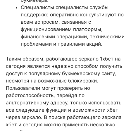
букмекера.
Специалисты специалисты службы
поддержке оперативно консультируют по
всем вопросам, связанная с
функционированием платформы,
финансовыми операциями, техническими
проблемами и правилами акций.
Таким образом, работающее зеркало 1хбет на
сегодня является надежно способом получить
доступ к популярному букмекерскому сайту,
несмотря на возможные блокировки.
Пользователи могут проверить но
работоспособность, перейдя по
альтернативному адресу, только использовать
все следующие функции и возможности хбет
через зеркало. В поиске работающего зеркала
хбет и сегодня можно применять несколько