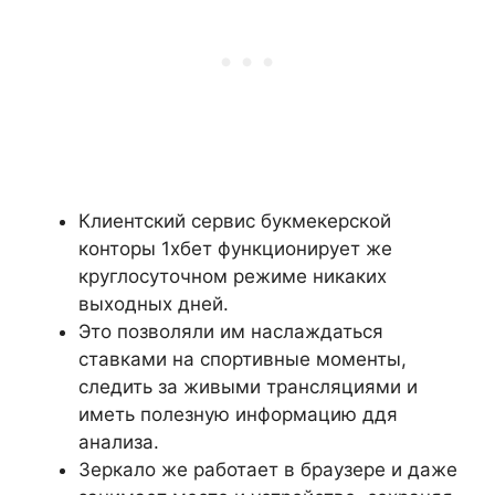
Клиентский сервис букмекерской
конторы 1хбет функционирует же
круглосуточном режиме никаких
выходных дней.
Это позволяли им наслаждаться
ставками на спортивные моменты,
следить за живыми трансляциями и
иметь полезную информацию ддя
анализа.
Зеркало же работает в браузере и даже