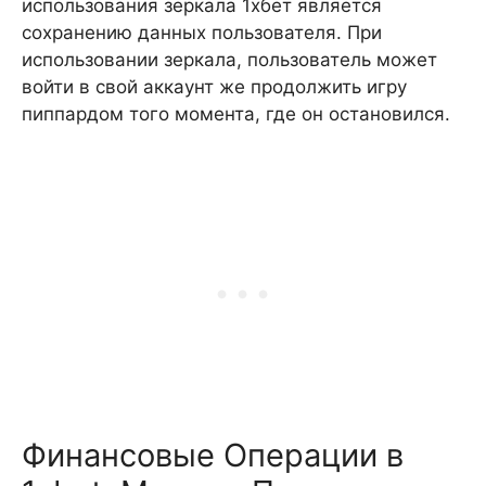
использования зеркала 1хбет является
сохранению данных пользователя. При
использовании зеркала, пользователь может
войти в свой аккаунт же продолжить игру
пиппардом того момента, где он остановился.
Финансовые Операции в