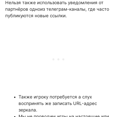
Нельзя также использовать уведомления от
партнёров одноиз телеграм-каналы, где часто
публикуются новые ссылки.
Также игроку потребуется а слух
воспринять же записать URL-адрес
зеркала.
Мы не проводим игры на настоящие или