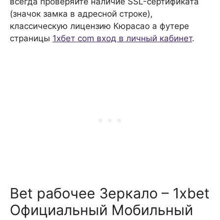
всегда проверяйте наличие SSL-сертификата
(значок замка в адресной строке),
классическую лицензию Кюрасао а футере
страницы
1хбет com вход в личный кабинет
.
Bet рабочее Зеркало – 1xbet
Официальный Мобильный