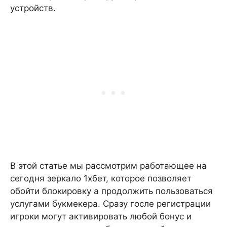
устройств.
В этой статье мы рассмотрим работающее на
сегодня зеркало 1хбет, которое позволяет
обойти блокировку а продолжить пользоваться
услугами букмекера. Сразу госле регистрации
игроки могут активировать любой бонус и