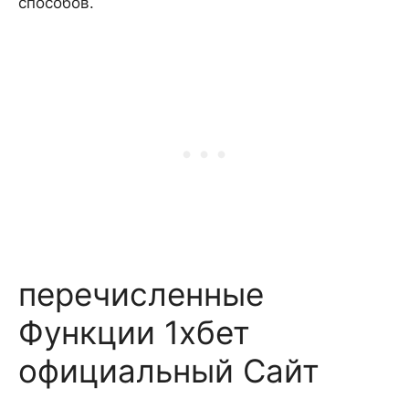
способов.
перечисленные
Функции 1хбет
официальный Сайт