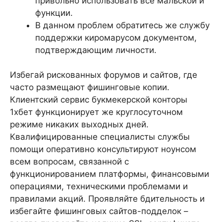
привольно использовать все мальской и
функции.
В данном проблем обратитесь же службу
поддержки киромарусом документом,
подтверждающим личности.
Избегай рискованных форумов и сайтов, где
часто размещают фишинговые копии.
Клиентский сервис букмекерской конторы
1хбет функционирует же круглосуточном
режиме никаких выходных дней.
Квалифицированные специалисты службы
помощи оперативно консультируют ноунсом
всем вопросам, связанной с
функционированием платформы, финансовыми
операциями, техническими проблемами и
правилами акций. Проявляйте бдительность и
избегайте фишинговых сайтов-подделок –