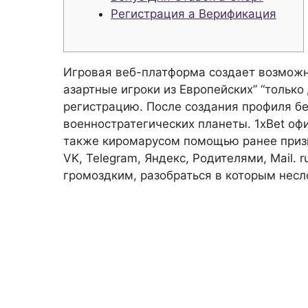
Регистрация а Верификация
Игровая веб-платформа создает возможн
азартные игроки из Европейских” “только
регистрацию. После создания профиля бе
военностратегических планеты. 1xBet оф
также киромарусом помощью ранее призва
VK, Telegram, Яндекс, Родителями, Mail. 
громоздким, разобраться в которым несл