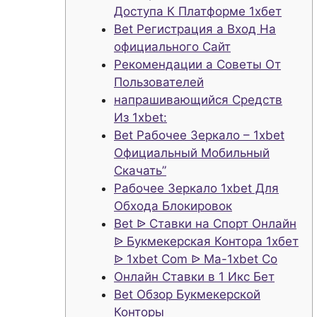
Доступа К Платформе 1xбет
Bet Регистрация а Вход На
официального Сайт
Рекомендации а Советы От
Пользователей
напрашивающийся Средств
Из 1xbet:
Bet Рабочее Зеркало – 1xbet
Официальный Мобильный
Скачать”
Рабочее Зеркало 1xbet Для
Обхода Блокировок
Bet ᐉ Ставки на Спорт Онлайн
ᐉ Букмекерская Контора 1хбет
ᐉ 1xbet Com ᐉ Ma-1xbet Co
Онлайн Ставки в 1 Икс Бет
Bet Обзор Букмекерской
Конторы