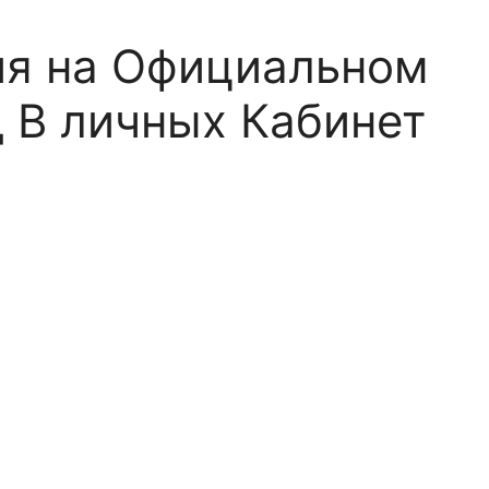
ия на Официальном
д В личных Кабинет