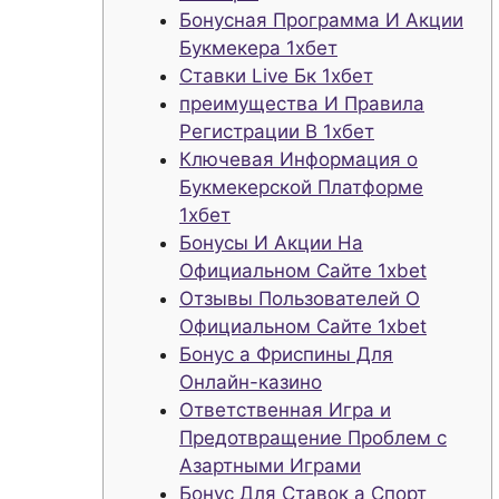
Бонусная Программа И Акции
Букмекера 1хбет
Ставки Live Бк 1хбет
преимущества И Правила
Регистрации В 1хбет
Ключевая Информация о
Букмекерской Платформе
1хбет
Бонусы И Акции На
Официальном Сайте 1xbet
Отзывы Пользователей О
Официальном Сайте 1xbet
Бонус а Фриспины Для
Онлайн-казино
Ответственная Игра и
Предотвращение Проблем с
Азартными Играми
Бонус Для Ставок а Спорт