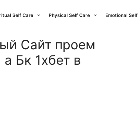
ritual Self Care
Physical Self Care
Emotional Sel
ный Сайт проем
а Бк 1хбет в