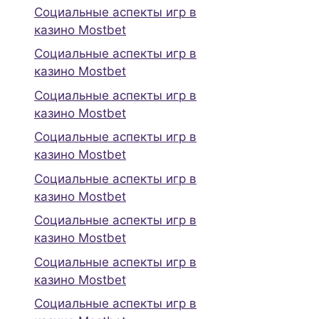
Социальные аспекты игр в
казино Mostbet
Социальные аспекты игр в
казино Mostbet
Социальные аспекты игр в
казино Mostbet
Социальные аспекты игр в
казино Mostbet
Социальные аспекты игр в
казино Mostbet
Социальные аспекты игр в
казино Mostbet
Социальные аспекты игр в
казино Mostbet
Социальные аспекты игр в