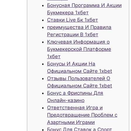
Бонусная Программа И Акции
Букмекера 1хбет
Ставки Live Бк 1хбет
преимущества И Правила
Регистрации В 1хбет
Ключевая Информация о
Букмекерской Платформе
1хбет
Бонусы И Акции На
Официальном Сайте 1xbet
Отзывы Пользователей О
Официальном Сайте 1xbet
Бонус а Фриспины Для
Онлайн-казино
Ответственная Игра и
Предотвращение Проблем с
Азартными Играми
Бонус Для Ставок а Спорт