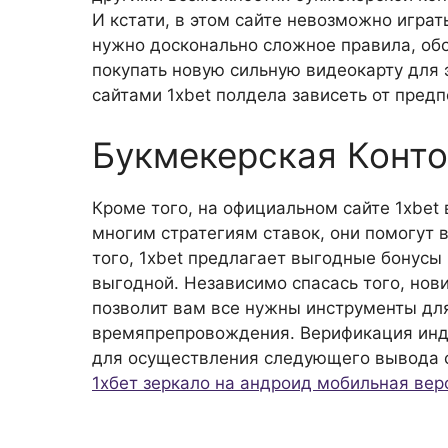
И кстати, в этом сайте невозможно игра
нужно досконально сложное правила, обо
покупать новую сильную видеокарту для 
сайтами 1xbet полдела зависеть от пред
Букмекерская Конто
Кроме того, на официальном сайте 1xbet
многим стратегиям ставок, они помогут 
того, 1xbet предлагает выгодные бонусы 
выгодной. Независимо спасась того, нови
позволит вам все нужны инструменты дл
времяпрепровождения. Верификация инд
для осуществления следующего вывода с
1хбет зеркало на андроид мобильная вер