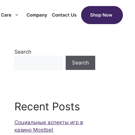
f Care
Company
Contact Us
Shop Now
Search
Search
Recent Posts
Социальные аспекты игр в
казино Mostbet