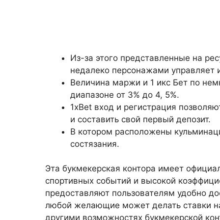
Из-за этого представленные на рес
недалеко персонажами управляет 
Величина маржи и 1 икс Бет по не
диапазоне от 3% до 4, 5%.
1xBet вход и регистрация позволяю
и составить свой первый депозит.
В котором расположены кульминац
состязания.
Эта букмекерская контора имеет официал
спортивных событий и высокой коэффици
предоставляют пользователям удобно дос
любой желающие может делать ставки на 
другими возможностях букмекерской кон