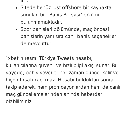
alır.
Sitede henüz just offshore bir kaynakta
sunulan bir “Bahis Borsası” bölümü
bulunmamaktadır.
Spor bahisleri bölümünde, maç öncesi
bahislerin yanı sıra canlı bahis seçenekleri
de mevcuttur.
1xbet’in resmi Türkiye Tweets hesabı,
kullanıcılarına güvenli ve hızlı bilgi akışı sunar. Bu
sayede, bahis severler her zaman güncel kalır ve
hiçbir fırsatı kaçırmaz. Hesabı bulduktan sonra
takip ederek, hem promosyonlardan hem de canlı
maç güncellemelerinden anında haberdar
olabilirsiniz.