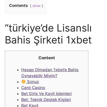
Contents
show
“türkiye’de Lisanslı
Bahis Şirketi 1xbet
Content
Hesap Olmadan 1xbet’e Bahis
Oynayabilir Miyim?
Sonuç
Canlı Casino
Bet Giriş Ve Kayit Işlemleri
Bet: Teknik Destek Kişileri
Bet Kayıt