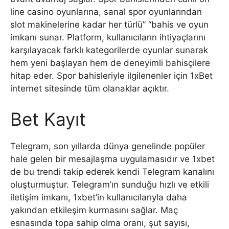
line casino oyunlarına, sanal spor oyunlarından
slot makinelerine kadar her türlü” “bahis ve oyun
imkanı sunar. Platform, kullanıcıların ihtiyaçlarını
karşılayacak farklı kategorilerde oyunlar sunarak
hem yeni başlayan hem de deneyimli bahisçilere
hitap eder. Spor bahisleriyle ilgilenenler için 1xBet
internet sitesinde tüm olanaklar açıktır.
Bet Kayıt
Telegram, son yıllarda dünya genelinde popüler
hale gelen bir mesajlaşma uygulamasıdır ve 1xbet
de bu trendi takip ederek kendi Telegram kanalını
oluşturmuştur. Telegram’ın sunduğu hızlı ve etkili
iletişim imkanı, 1xbet’in kullanıcılarıyla daha
yakından etkileşim kurmasını sağlar. Maç
esnasında topa sahip olma oranı, şut sayısı,