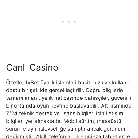
Canlı Casino
Özetle, 1xBet üyelik işlemleri basit, hızlı ve kullanıcı
dostu bir şekilde gerçekleştirilir. Doğru bilgilerle
tamamlanan üyelik neticesinde bahisçiler, güvenilir
bir ortamda oyun keyfine başlayabilir. Alt kısmında
7/24 teknik destek ve lisans bilgileri için iletişim
bilgileri yer almaktadır. Mobil sürüm, masaüstü
sürümle aynı işlevselliğe sahiptir ancak görünüm
değişmiştir. Akıllı telefonlarda empieza tabletlerde