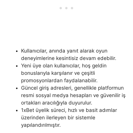
Kullanıcılar, anında yanıt alarak oyun
deneyimlerine kesintisiz devam edebilir.
Yeni üye olan kullanıcılar, hoş geldin
bonuslarıyla karşılanır ve çeşitli
promosyonlardan faydalanabilir.
Güncel giriş adresleri, genellikle platformun
resmi sosyal medya hesapları ve güvenilir iş
ortakları aracılığıyla duyurulur.
1xBet üyelik süreci, hızlı ve basit adımlar
üzerinden ilerleyen bir sistemle
yapılandırılmıştır.