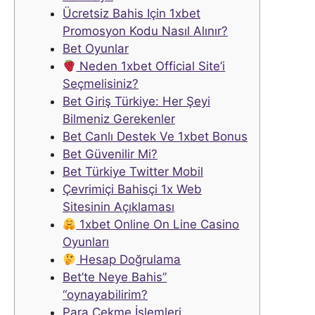
Ücretsiz Bahis Için 1xbet
Promosyon Kodu Nasıl Alınır?
Bet Oyunlar
Neden 1xbet Official Site’i
Seçmelisiniz?
Bet Giriş Türkiye: Her Şeyi
Bilmeniz Gerekenler
Bet Canlı Destek Ve 1xbet Bonus
Bet Güvenilir Mi?
Bet Türkiye Twitter Mobil
Çevrimiçi Bahisçi 1x Web
Sitesinin Açıklaması
1xbet Online On Line Casino
Oyunları
Hesap Doğrulama
Bet’te Neye Bahis”
“oynayabilirim?
Para Çekme İşlemleri