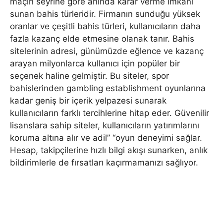
maçın seyrine göre anında karar verme imkanı
sunan bahis türleridir. Firmanın sunduğu yüksek
oranlar ve çeşitli bahis türleri, kullanıcıların daha
fazla kazanç elde etmesine olanak tanır. Bahis
sitelerinin adresi, günümüzde eğlence ve kazanç
arayan milyonlarca kullanıcı için popüler bir
seçenek haline gelmiştir. Bu siteler, spor
bahislerinden gambling establishment oyunlarına
kadar geniş bir içerik yelpazesi sunarak
kullanıcıların farklı tercihlerine hitap eder. Güvenilir
lisanslara sahip siteler, kullanıcıların yatırımlarını
koruma altına alır ve adil” “oyun deneyimi sağlar.
Hesap, takipçilerine hızlı bilgi akışı sunarken, anlık
bildirimlerle de fırsatları kaçırmamanızı sağlıyor.