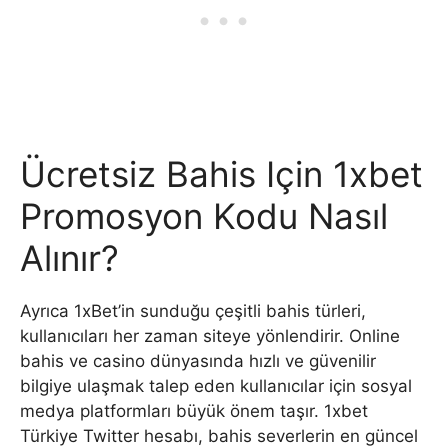
Ücretsiz Bahis Için 1xbet
Promosyon Kodu Nasıl
Alınır?
Ayrıca 1xBet’in sunduğu çeşitli bahis türleri,
kullanıcıları her zaman siteye yönlendirir. Online
bahis ve casino dünyasında hızlı ve güvenilir
bilgiye ulaşmak talep eden kullanıcılar için sosyal
medya platformları büyük önem taşır. 1xbet
Türkiye Twitter hesabı, bahis severlerin en güncel