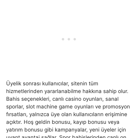
Üyelik sonrası kullanıcılar, sitenin tüm
hizmetlerinden yararlanabilme hakkına sahip olur.
Bahis seçenekleri, canlı casino oyunları, sanal
sporlar, slot machine game oyunları ve promosyon
fırsatları, yalnızca üye olan kullanıcıların erişimine
açıktır. Hoş geldin bonusu, kayıp bonusu veya
yatırım bonusu gibi kampanyalar, yeni üyeler için
uvant avantaj sağlar. Spor bahislerinden canlı on