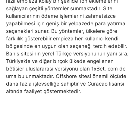
hızlı empieza kolay bir şekilde fon eklemelerini
sağlayan çeşitli yöntemler sunmaktadır. Site,
kullanıcılarının ödeme işlemlerini zahmetsizce
yapabilmesi için geniş bir yelpazede para yatırma
seçenekleri sunar. Bu yöntemler, ülkelere göre
farklılık gösterebilir empieza her kullanıcı kendi
bölgesinde en uygun olan seçeneği tercih edebilir.
Bahis sitesinin yerel Türkçe versiyonunun yanı sıra,
Türkiye’de ve diğer birçok ülkede engellenen
bêtisier uluslararası versiyonu olan 1xBet. com de
uma bulunmaktadır. Offshore sitesi önemli ölçüde
daha fazla işlevselliğe sahiptir ve Curacao lisansı
altında faaliyet göstermektedir.