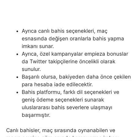
Ayrıca canlı bahis seçenekleri, maç
esnasında değişen oranlarla bahis yapma
imkanı sunar.
Ayrıca, özel kampanyalar empieza bonuslar
da Twitter takipçilerine öncelikli olarak
sunulur.
Başarılı olursa, bakiyeden daha önce çekilen
para hesaba iade edilecektir.
Bahis platformu, farklı dil seçenekleri ve
geniş ödeme seçenekleri sunarak
uluslararası bahis severlere ulaşmayı
başarmıştır.
Canlı bahisler, maç sırasında oynanabilen ve