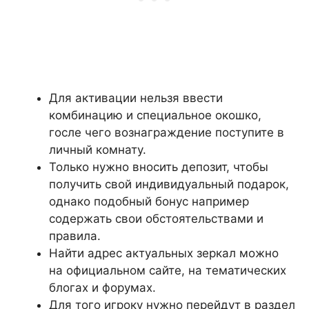
Для активации нельзя ввести
комбинацию и специальное окошко,
госле чего вознаграждение поступите в
личный комнату.
Только нужно вносить депозит, чтобы
получить свой индивидуальный подарок,
однако подобный бонус например
содержать свои обстоятельствами и
правила.
Найти адрес актуальных зеркал можно
на официальном сайте, на тематических
блогах и форумах.
Для того игроку нужно перейдут в раздел