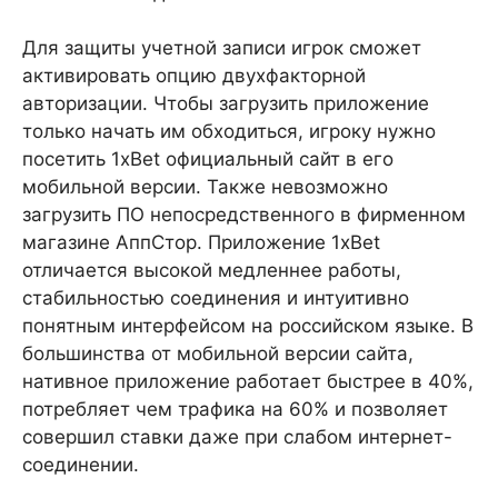
Для защиты учетной записи игрок сможет
активировать опцию двухфакторной
авторизации. Чтобы загрузить приложение
только начать им обходиться, игроку нужно
посетить 1xBet официальный сайт в его
мобильной версии. Также невозможно
загрузить ПО непосредственного в фирменном
магазине АппСтор. Приложение 1xBet
отличается высокой медленнее работы,
стабильностью соединения и интуитивно
понятным интерфейсом на российском языке. В
большинства от мобильной версии сайта,
нативное приложение работает быстрее в 40%,
потребляет чем трафика на 60% и позволяет
совершил ставки даже при слабом интернет-
соединении.