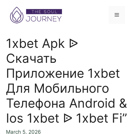
Skip
to
Menu
content
1xbet Apk ᐉ
Скачать
Приложение 1xbet
Для Мобильного
Телефона Android &
Ios 1xbet ᐉ 1xbet Fi”
March 5, 2026