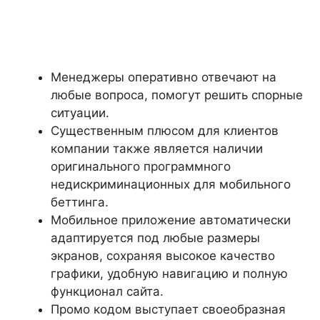
Менеджеры оперативно отвечают на
любые вопроса, помогут решить спорные
ситуации.
Существенным плюсом для клиентов
компании также является наличии
оригинального программного
недискриминационных для мобильного
беттинга.
Мобильное приложение автоматически
адаптируется под любые размеры
экранов, сохраняя высокое качество
графики, удобную навигацию и полную
функционал сайта.
Промо кодом выступает своеобразная