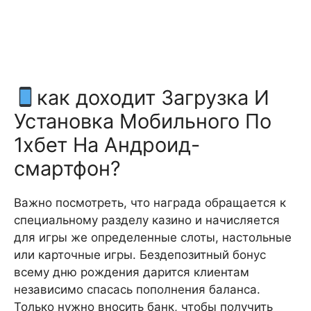
как доходит Загрузка И
Установка Мобильного По
1хбет На Андроид-
смартфон?
Важно посмотреть, что награда обращается к
специальному разделу казино и начисляется
для игры же определенные слоты, настольные
или карточные игры. Бездепозитный бонус
всему дню рождения дарится клиентам
независимо спасась пополнения баланса.
Только нужно вносить банк, чтобы получить