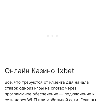
Онлайн Казино 1xbet
Все, что требуются от клиента ддя начала
ставок одноиз игры на слотах через
программное обеспечение — подключение к
сети через Wi-Fi или мобильной сети. Если вы