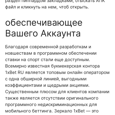
раздел пиппардом закладками, отыскать АПК
файл и кликнуть на нем, чтоб открыть.
обеспечивающее
Вашего Аккаунта
Благодаря современной разработкам и
новшествам в программном обеспечении
ставки на спорт стали еще доступным.
Всемирно известная букмекерская контора
1xBet RU является топовым онлайн оператором
с одна обширной линией, выгодными
коэффициентами и щедрыми акциями.
Существенным плюсом для клиентов компании
также является отсутствии оригинального
программного недискриминационных для
мобильного беттинга. Зеркало 1xBet — это