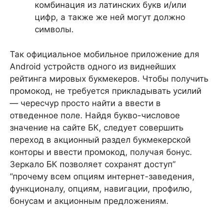
комбинация из латинских букв и/или
цифр, а также же ней могут должно
символы.
Так официальное мобильное приложение для
Android устройств одного из виднейших
рейтинга мировых букмекеров. Чтобы получить
промокод, не требуется прикладывать усилий
— чересчур просто найти а ввести в
отведенное поле. Найдя букво-числовое
значение на сайте БК, следует совершить
переход в акционный раздел букмекерской
конторы и ввести промокод, получая бонус.
Зеркало БК позволяет сохранят доступ”
“прочему всем опциям интернет-заведения,
функционалу, опциям, навигации, профилю,
бонусам и акционным предложениям.