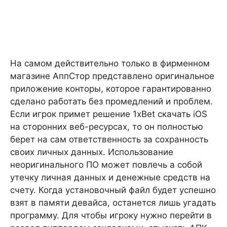
На самом действительно только в фирменном
магазине АппСтор представлено оригинальное
приложение конторы, которое гарантированно
сделано работать без промедлений и проблем.
Если игрок примет решение 1xBet скачать iOS
на сторонних веб-ресурсах, то он полностью
берет на сам ответственность за сохранность
своих личных данных. Использование
неоригинального ПО может повлечь а собой
утечку личная данных и денежные средств на
счету. Когда установочный файл будет успешно
взят в памяти девайса, останется лишь угадать
программу. Для чтобы игроку нужно перейти в