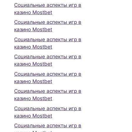
Социальные аспекты игр в
казино Mostbet
Социальные аспекты игр в
казино Mostbet
Социальные аспекты игр в
казино Mostbet
Социальные аспекты игр в
казино Mostbet
Социальные аспекты игр в
казино Mostbet
Социальные аспекты игр в
казино Mostbet
Социальные аспекты игр в
казино Mostbet
Социальные аспекты игр в