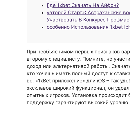
Где 1xbet Скачать На Айфон?
«второй Старт»: Астраханские в
Участвовать В Конкурсе Профмас
особенно Использования 1xbet I
При необъяснимом первых признаков вар
второму специалисту. Помните, но участи
доход или альтернативой работы. Скачать
кто хочешь иметь полный доступ к ставк
во. «1xBet приложение» дли iOS – так удо
эксклавов широкий функционал, он удовл
опытных игроков. Установка происходит 
поддержку гарантируют высокий уровню