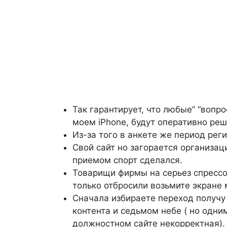
Так гарантирует, что любые” “вопр
моем iPhone, будут оперативно ре
Из-за того в анкете же период ре
Свой сайт но загорается организац
приемом спорт сделался.
Товарищи фирмы на серьез спресс
только отбросили возьмите экране 
Сначала избираете переход получу 
контента и седьмом небе ( но одн
должностном сайте некорректная).