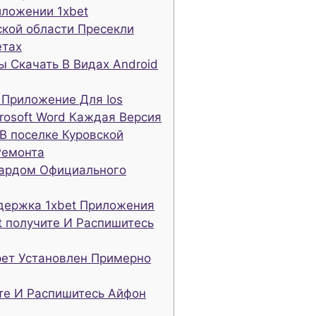
иложении 1xbet
ской области Пресекли
етах
ы Скачать В Видах Android
 Приложение Для Ios
rosoft Word Каждая Версия
В поселке Куровской
Ремонта
пардом Официального
держка 1xbet Приложения
t получите И Распишитесь
рет Установлен Примерно
те И Распишитесь Айфон