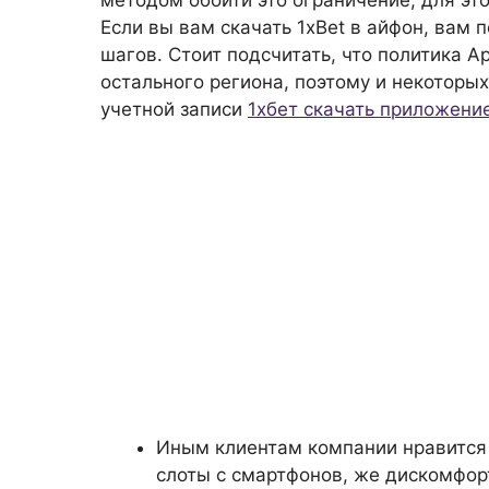
Если вы вам скачать 1xBet в айфон, вам
шагов. Стоит подсчитать, что политика A
остального региона, поэтому и некоторы
учетной записи
1хбет скачать приложени
Иным клиентам компании нравится с
слоты с смартфонов, же дискомфор