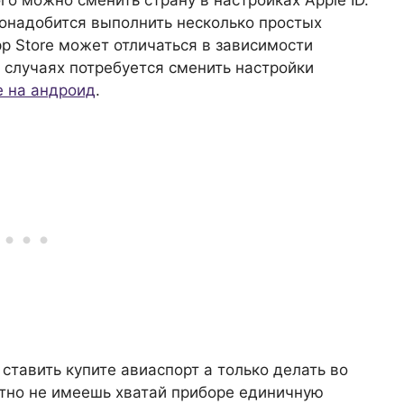
 понадобится выполнить несколько простых
pp Store может отличаться в зависимости
х случаях потребуется сменить настройки
е на андроид
.
тавить купите авиаспорт а только делать во
тно не имеешь хватай приборе единичную