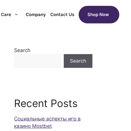
f Care
Company
Contact Us
Shop Now
Search
Search
Recent Posts
Социальные аспекты игр в
казино Mostbet