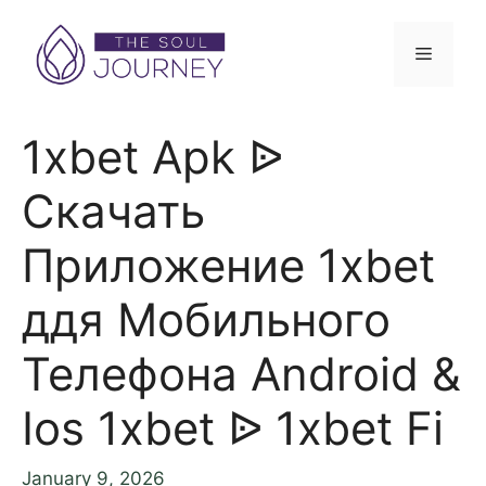
Skip
to
Menu
content
1xbet Apk ᐉ
Скачать
Приложение 1xbet
ддя Мобильного
Телефона Android &
Ios 1xbet ᐉ 1xbet Fi
January 9, 2026