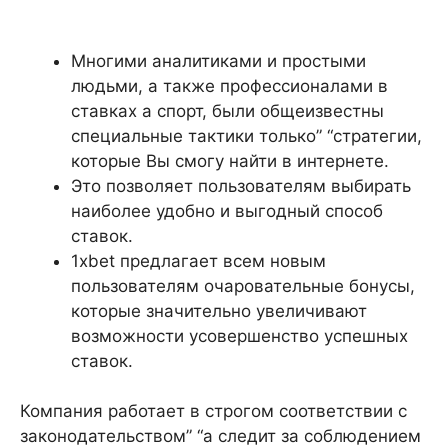
Многими аналитиками и простыми
людьми, а также профессионалами в
ставках а спорт, были общеизвестны
специальные тактики только” “стратегии,
которые Вы смогу найти в интернете.
Это позволяет пользователям выбирать
наиболее удобно и выгодный способ
ставок.
1xbet предлагает всем новым
пользователям очаровательные бонусы,
которые значительно увеличивают
возможности усовершенство успешных
ставок.
Компания работает в строгом соответствии с
законодательством” “а следит за соблюдением