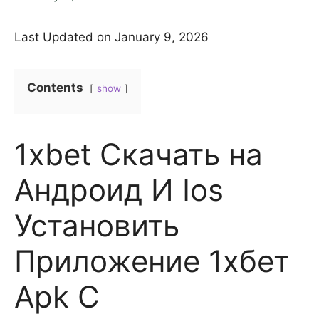
Last Updated on January 9, 2026
Contents
show
1xbet Скачать на
Андроид И Ios
Установить
Приложение 1хбет
Apk С