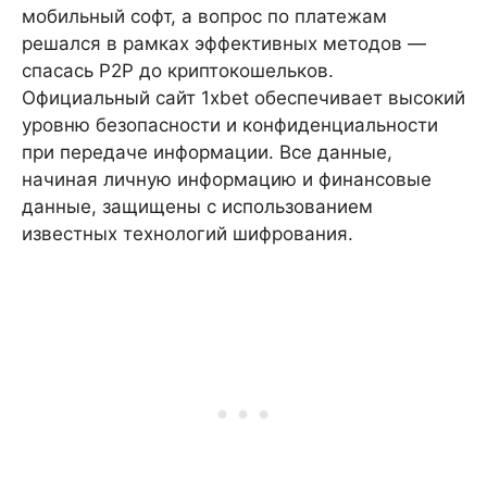
мобильный софт, а вопрос по платежам
решался в рамках эффективных методов —
спасась P2P до криптокошельков.
Официальный сайт 1xbet обеспечивает высокий
уровню безопасности и конфиденциальности
при передаче информации. Все данные,
начиная личную информацию и финансовые
данные, защищены с использованием
известных технологий шифрования.