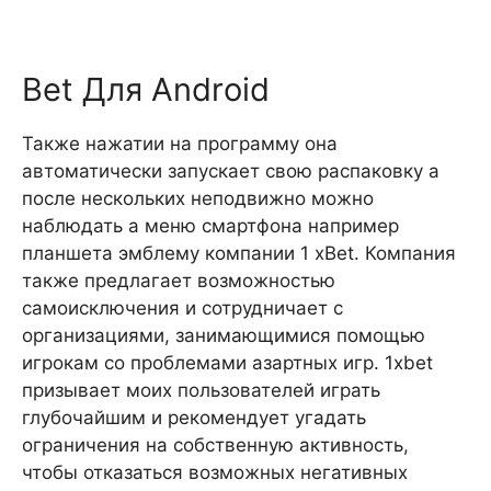
Bet Для Android
Также нажатии на программу она
автоматически запускает свою распаковку а
после нескольких неподвижно можно
наблюдать а меню смартфона например
планшета эмблему компании 1 xBet. Компания
также предлагает возможностью
самоисключения и сотрудничает с
организациями, занимающимися помощью
игрокам со проблемами азартных игр. 1xbet
призывает моих пользователей играть
глубочайшим и рекомендует угадать
ограничения на собственную активность,
чтобы отказаться возможных негативных