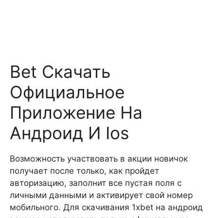
Bet Скачать
Официальное
Приложение На
Андроид И Ios
Возможность участвовать в акции новичок
получает после только, как пройдет
авторизацию, заполнит все пустая поля с
личными данными и активирует свой номер
мобильного. Для скачивания 1xbet на андроид