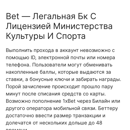
Bet — Легальная Бк С
Лицензией Министерства
Культуры И Спорта
Выполнить прохода в аккаунт невозможно с
помощью ID, электронной почты или номера
телефона. Пользователи могут обменивать
накопленные баллы, которые выдаются за
ставки, а бонусные ключи и забирать награды.
Порой зачисление происходит прошло пару
минут после списания средств со карты.
Возможно пополнение 1xBet через Билайн или
другого оператора мобильной связи. Беттеру
достаточно ввести размер транзакции и
долечатся от нескольких дольше до 48
времени.