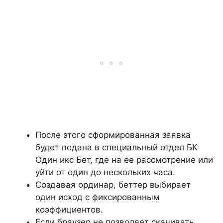
После этого сформированная заявка
будет подана в специальный отдел БК
Один икс Бет, где на ее рассмотрение или
уйти от один до нескольких часа.
Создавая ординар, беттер выбирает
один исход с фиксированным
коэффициентов.
Если браузер не позволяет скачивать