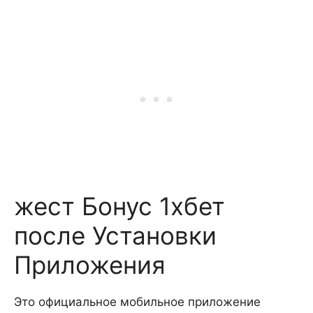
жест Бонус 1хбет
после Установки
Приложения
Это официальное мобильное приложение