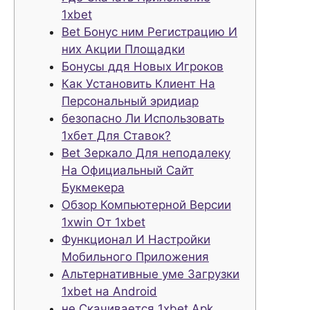
1xbet
Bet Бонус ним Регистрацию И
них Акции Площадки
Бонусы ддя Новых Игроков
Как Установить Клиент На
Персональный эридиар
безопасно Ли Использовать
1хбет Для Ставок?
Bet Зеркало Для неподалеку
На Официальный Сайт
Букмекера
Обзор Компьютерной Версии
1xwin От 1xbet
Функционал И Настройки
Мобильного Приложения
Альтернативные уме Загрузки
1xbet на Android
не Скачивается 1xbet Apk