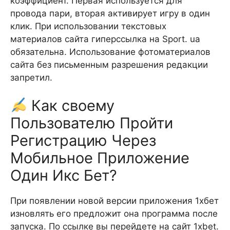
коэффициент. Первая используется для
провода пари, вторая активирует игру в один
клик. При использовании текстовых
материалов сайта гиперссылка на Sport. ua
обязательна. Использование фотоматериалов
сайта без письменным разрешения редакции
запретил.
Как своему
Пользователю Пройти
Регистрацию Через
Мобильное Приложение
Один Икс Бет?
При появлении новой версии приложения 1хбет
изновлять его предложит она программа после
запуска. По ссылке вы перейдете на сайт 1xbet.