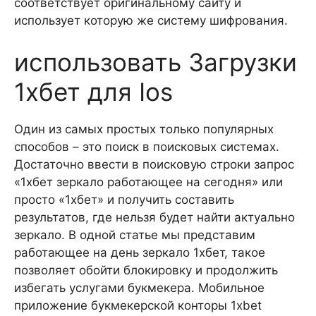
соответствует оригинальному сайту и
использует которую же систему шифрования.
использовать Загрузки
1хбет для Ios
Один из самых простых только популярных
способов – это поиск в поисковых системах.
Достаточно ввести в поисковую строки запрос
«1хбет зеркало работающее на сегодня» или
просто «1хбет» и получить составить
результатов, где нельзя будет найти актуально
зеркало. В одной статье мы представим
работающее на день зеркало 1хбет, такое
позволяет обойти блокировку и продолжить
избегать услугами букмекера. Мобильное
приложение букмекерской конторы 1xbet