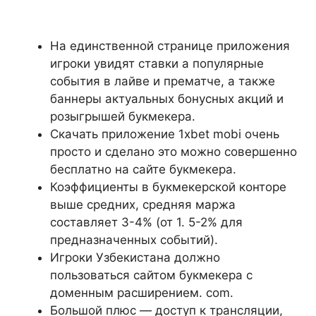
На единственной странице приложения
игроки увидят ставки а популярные
события в лайве и прематче, а также
баннеры актуальных бонусных акций и
розыгрышей букмекера.
Скачать приложение 1xbet mobi очень
просто и сделано это можно совершенно
бесплатно на сайте букмекера.
Коэффициенты в букмекерской конторе
выше средних, средняя маржа
составляет 3-4% (от 1. 5-2% для
предназначенных событий).
Игроки Узбекистана должно
пользоваться сайтом букмекера с
доменным расширением. com.
Большой плюс — доступ к трансляции,