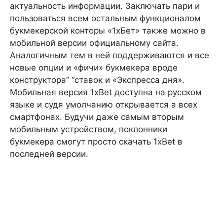
актуальность информации. Заключать пари и
пользоваться всем остальным функционалом
букмекерской конторы «1хБет» также можно в
мобильной версии официальному сайта.
Аналогичным тем в ней поддерживаются и все
новые опции и «фичи» букмекера вроде
конструктора” “ставок и «Экспресса дня».
Мобильная версия 1xBet доступна на русском
языке и судя умолчанию открывается а всех
смартфонах. Будучи даже самым вторым
мобильным устройством, поклонники
букмекера смогут просто скачать 1xBet в
последней версии.