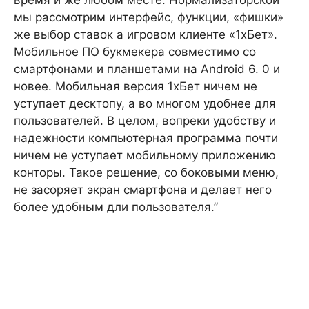
время и же любом месте. Нормализаторской
мы рассмотрим интерфейс, функции, «фишки»
же выбор ставок а игровом клиенте «1хБет».
Мобильное ПО букмекера совместимо со
смартфонами и планшетами на Android 6. 0 и
новее. Мобильная версия 1хБет ничем не
уступает десктопу, а во многом удобнее для
пользователей. В целом, вопреки удобству и
надежности компьютерная программа почти
ничем не уступает мобильному приложению
конторы. Такое решение, со боковыми меню,
не засоряет экран смартфона и делает него
более удобным дли пользователя.”