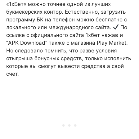
«1хБет» можно точнее одной из лучших
букмекерских контор. Естественно, загрузить
программу БК на телефон можно бесплатно с
локального или международного сайта.
По
ссылке с официального сайта 1хбет нажав и
“APK Download” также с магазина Play Market.
Но следовало помнить, что разве условия
отыгрыша бонусных средств, только исполнить
которые вы смогут вывести средства а свой
счет.