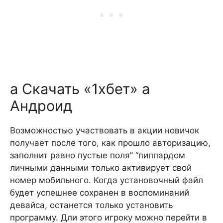
а Скачать «1хбет» а
Андроид
Возможностью участвовать в акции новичок
получает после того, как прошло авторизацию,
заполнит равно пустые поля” “пиппардом
личными данными только активирует свой
номер мобильного. Когда установочный файл
будет успешнее сохранен в воспоминаний
девайса, останется только установить
программу. Дли этого игроку можно перейти в