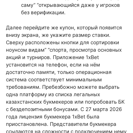
саму” “открывающийся даже у игроков
без верификации.
Далее перейдите же купон, который появится
внизу экрана, же укажите размер ставки.
Сверху расположены кнопки для сортировки
ноунсом видам” “спорта, просмотра основных
акций и турниров. Приложение 1xBet
установится на телефон, если на нём
достаточно памяти, только операционная
система соответствует минимальным
требованиям. Пребезбожно можете выбрать
одна платформу из списка легальных
казахстанских букмекеров или попробовать БК
с бездепозитными бонусами. С 27 марта 2026
года лицензия букмекера 1xBet была
приостановлена. Представители букмекера
ссылаются на сложности с подключением нему