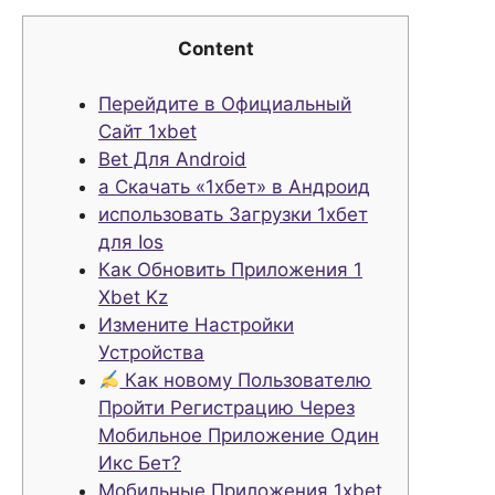
Content
Перейдите в Официальный
Сайт 1xbet
Bet Для Android
а Скачать «1хбет» в Андроид
использовать Загрузки 1хбет
для Ios
Как Обновить Приложения 1
Xbet Kz
Измените Настройки
Устройства
Как новому Пользователю
Пройти Регистрацию Через
Мобильное Приложение Один
Икс Бет?
Мобильные Приложения 1xbet