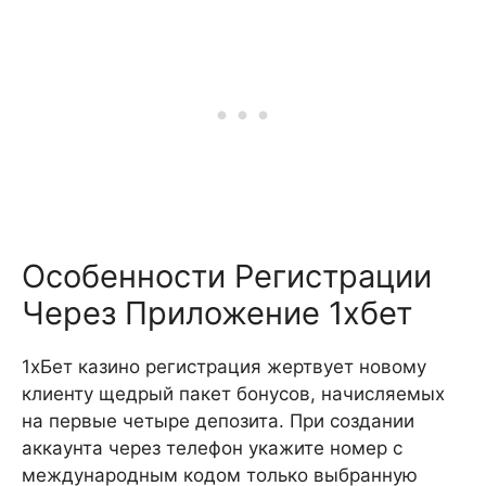
Особенности Регистрации
Через Приложение 1хбет
1хБет казино регистрация жертвует новому
клиенту щедрый пакет бонусов, начисляемых
на первые четыре депозита. При создании
аккаунта через телефон укажите номер с
международным кодом только выбранную