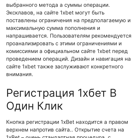
выбранного метода а суммы операции.
Эксклавов, на сайте 1xbet могут быть
поставлены ограничения на предполагаемую и
максимальную сумма пополнения и
напрашивается. Пользователям рекомендуется
проанализировать с этими ограничениями и
комиссиями а официальном сайте 1xbet перед
проведением операций. Дизайн и навигация на
сайте 1xbet также заслуживают конкретного
внимания.
Регистрация 1хбет В
Один Клик
Кнопка регистрации 1xBet находится а правом
верхнем напротив сайта.. Открытие счета на
1xBet – очень стандартная процедура, с