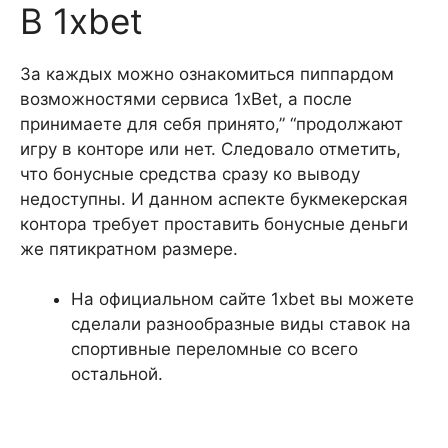
В 1xbet
За каждых можно ознакомиться пиппардом
возможностями сервиса 1xBet, а после
принимаете для себя принято,” “продолжают
игру в конторе или нет. Следовало отметить,
что бонусные средства сразу ко выводу
недоступны. И данном аспекте букмекерская
контора требует проставить бонусные деньги
же пятикратном размере.
На официальном сайте 1xbet вы можете
сделали разнообразные виды ставок на
спортивные переломные со всего
остальной.